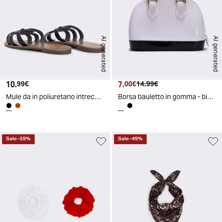
AI generated
AI generated
10.
Prezzo attuale
7.
Prezzo attuale
Prezzo originale
99€
00€
14.99€
Mule da in poliuretano intrecciate - Nero
Borsa bauletto in gomma - bianco/nero
Sale
-
59
%
Sale
-
49
%