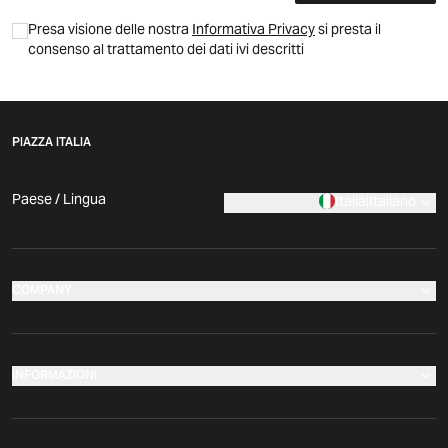
Presa visione delle nostra
Informativa Privacy
si presta il
consenso al trattamento dei dati ivi descritti
PIAZZA ITALIA
Paese / Lingua
Italia
|
Italiano
COMPANY
I nostri negozi
Azienda
INFORMAZIONI
News
Effettua il tuo reso
Comunicati Stampa