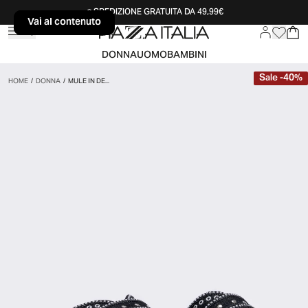
SPEDIZIONE GRATUITA DA 49,99€
Vai al contenuto
Vai al contenuto
DONNA
UOMO
BAMBINI
Sale
-
40
%
HOME
/
DONNA
/
MULE IN DE...