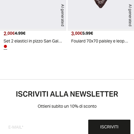
AI generated
AI generated
2.
Prezzo attuale
Prezzo originale
3.
Prezzo attuale
Prezzo originale
00€
4.99€
00€
5.99€
Set 2 elastici in pizzo San Gallo - Rosso
Foulard 70x70 paisley e leopardato - Moro
ISCRIVITI ALLA NEWSLETTER
Ottieni subito un 10% di sconto
ISCRIVITI