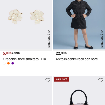
AI generated
AI generated
5.
Prezzo attuale
Prezzo originale
22.
Prezzo attuale
00€
7.99€
99€
Orecchini fiore smaltato - Bianco
Abito in denim rock con borchie e cintura - Nero
Sale
-
53
%