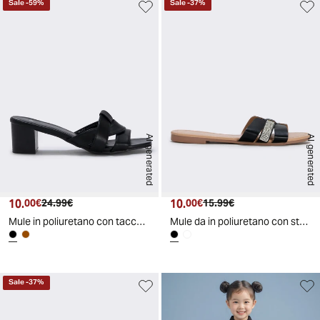
Sale
-
59
%
Sale
-
37
%
AI generated
AI generated
10.
Prezzo attuale
Prezzo originale
10.
Prezzo attuale
Prezzo originale
00€
24.99€
00€
15.99€
Mule in poliuretano con tacco effetto legno - Nero
Mule da in poliuretano con strass - Nero
Sale
-
37
%