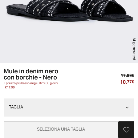
AI generated
Mule in denim nero
Pr
con borchie - Nero
17.99€
10.
Pr
77€
Il prezzo più basso negli ultimi 30 giorni
€17.99
TAGLIA
SELEZIONA UNA TAGLIA