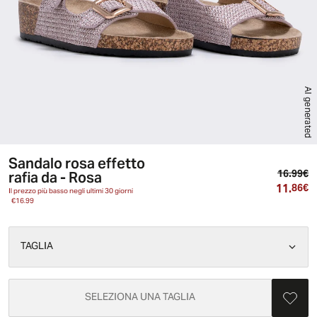
AI generated
Sandalo rosa effetto
Pr
rafia da - Rosa
16.99€
11.
Pr
86€
Il prezzo più basso negli ultimi 30 giorni
€16.99
TAGLIA
SELEZIONA UNA TAGLIA