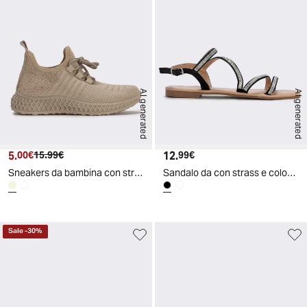
AI generated
AI generated
5.
Prezzo attuale
Prezzo originale
12.
Prezzo attuale
00€
15.99€
99€
Sneakers da bambina con strass e suola rilievo - Beige
Sandalo da con strass e colori trendy - Nero
Sale
-
30
%