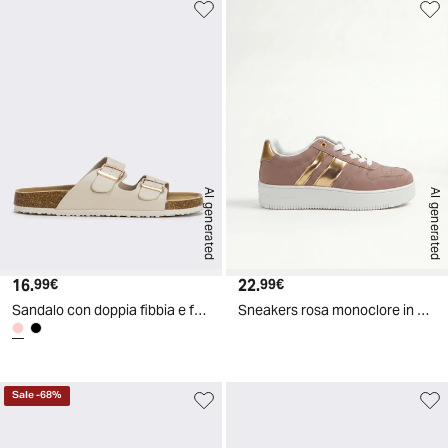
AI generated
AI generated
16.
Prezzo attuale
22.
Prezzo attuale
99€
99€
Sandalo con doppia fibbia e fasce regolabili - Rosa
Sneakers rosa monoclore in poliuretano - Rosa
Sale
-
68
%