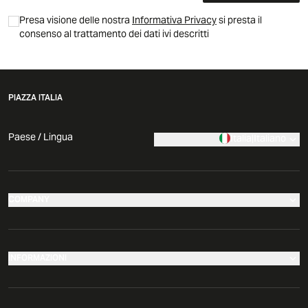
Presa visione delle nostra
Informativa Privacy
si presta il
consenso al trattamento dei dati ivi descritti
PIAZZA ITALIA
Paese / Lingua
Italia
|
Italiano
COMPANY
I nostri negozi
Azienda
INFORMAZIONI
News
Effettua il tuo reso
Comunicati Stampa