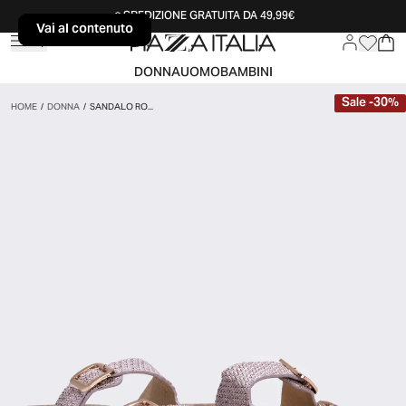
SPEDIZIONE GRATUITA DA 49,99€
Vai al contenuto
Vai al contenuto
DONNA
UOMO
BAMBINI
Sale
-
30
%
HOME
/
DONNA
/
SANDALO RO...