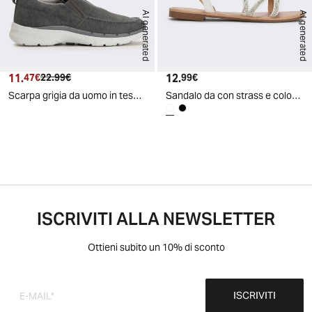
AI generated
AI generated
11.
Prezzo attuale
Prezzo originale
12.
Prezzo attuale
47€
22.99€
99€
Scarpa grigia da uomo in tessuto tecnico - Grigio
Sandalo da con strass e colori trendy - Bianco
ISCRIVITI ALLA NEWSLETTER
Ottieni subito un 10% di sconto
ISCRIVITI