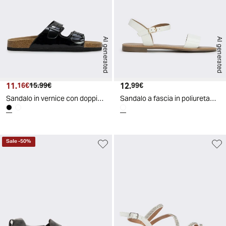
AI generated
AI generated
11.
Prezzo attuale
Prezzo originale
12.
Prezzo attuale
16€
15.99€
99€
Sandalo in vernice con doppia fibbia - Nero
Sandalo a fascia in poliuretano - Bianco
Sale
-
50
%