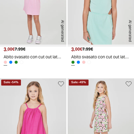
AI generated
AI generated
3.
Prezzo attuale
Prezzo originale
3.
Prezzo attuale
Prezzo originale
00€
7.99€
00€
7.99€
Abito svasato con cut out laterali - Rosa
Abito svasato con cut out laterali - Verde acqua
Sale
-
54
%
Sale
-
49
%