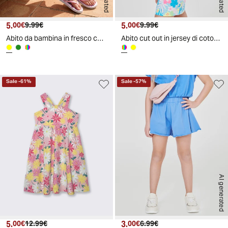
5.
Prezzo attuale
Prezzo originale
5.
Prezzo attuale
Prezzo originale
00€
9.99€
00€
9.99€
Abito da bambina in fresco cotone - Giallo
Abito cut out in jersey di cotone - Fantasia
Sale
-
61
%
Sale
-
57
%
AI generated
5.
Prezzo attuale
Prezzo originale
3.
Prezzo attuale
Prezzo originale
00€
12.99€
00€
6.99€