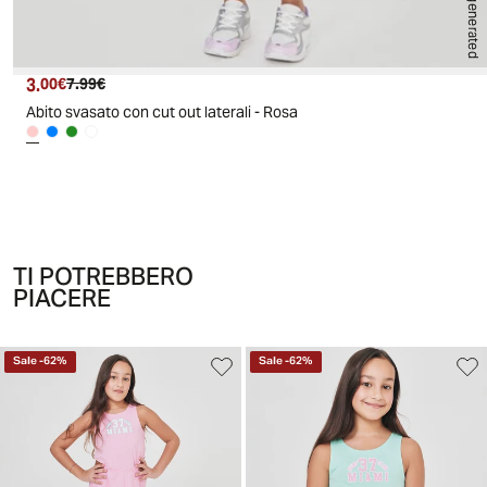
AI generated
3.
Prezzo attuale
Prezzo originale
00€
7.99€
Abito svasato con cut out laterali - Rosa
TI POTREBBERO
PIACERE
Sale
-
62
%
Sale
-
62
%