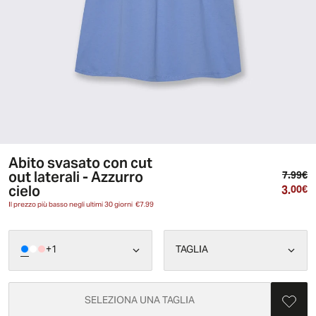
Abito svasato con cut
out laterali - Azzurro
Pr
7.99€
cielo
3.
Pr
00€
Il prezzo più basso negli ultimi 30 giorni
€7.99
+
1
TAGLIA
SELEZIONA UNA TAGLIA