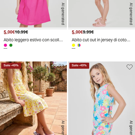
AI generated
AI generated
5.
Prezzo attuale
Prezzo originale
5.
Prezzo attuale
Prezzo originale
00€
10.99€
00€
9.99€
Abito leggero estivo con scollo all'americana - Fuxia
Abito cut out in jersey di cotone - Giallo
Sale
-
49
%
Sale
-
49
%
AI generated
AI generated