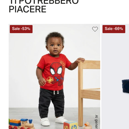
TI POTREBBERO
PIACERE
Sale
-
53
%
Sale
-
66
%
AI generated