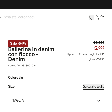
Prez
10.99€
Sale
-
54
%
5.
Ballerina in denim
Prez
00€
con fiocco -
Il prezzo più basso negli ultimi 30
Denim
giorni
€10.99
Codice:
2012319001027
Colore
Blu
Size
Guida alle taglie
TAGLIA