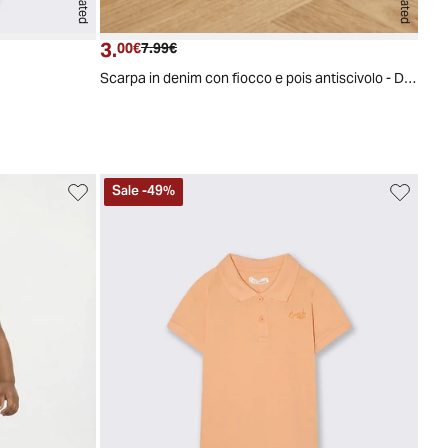
3.
Prezzo attuale
Prezzo originale
00€
7.99€
Scarpa in denim con fiocco e pois antiscivolo - Denim
Sale
-
49
%