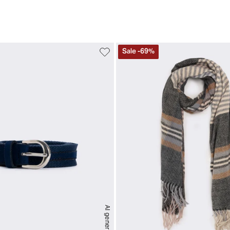
Sale
-
69
%
AI generated