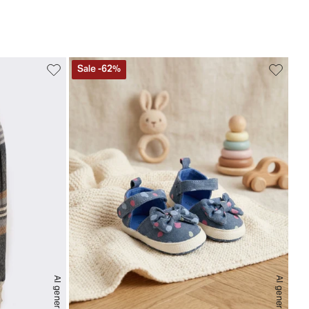
Sale
-
62
%
AI generated
AI generated