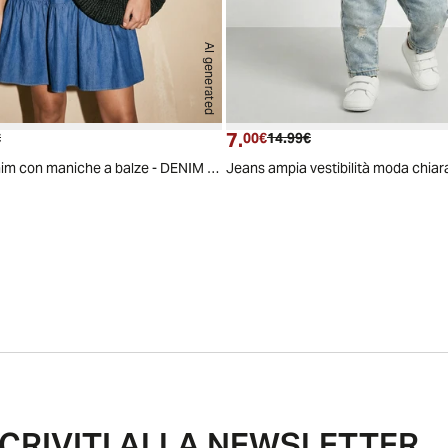
AI generated
7.
 attuale
Prezzo originale
Prezzo attuale
Prezzo originale
€
00€
14.99€
Abito corto denim con maniche a balze - DENIM SCURO
Jeans ampia vestibilità moda chiar