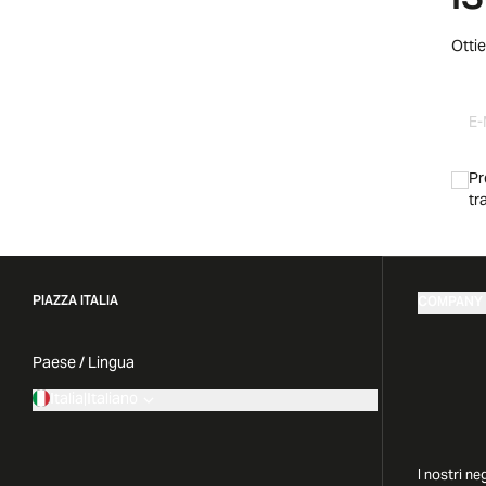
I
Ottie
Pr
tr
PIAZZA ITALIA
COMPANY
Paese / Lingua
Italia
|
Italiano
I nostri ne