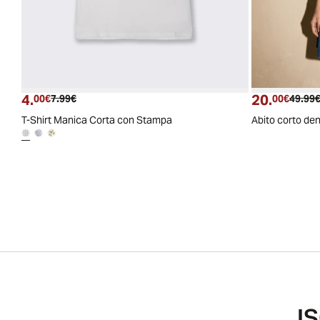
4.
20.
Prezzo attuale
Prezzo originale
Prezzo
00€
7.99€
00€
49.99
T-Shirt Manica Corta con Stampa