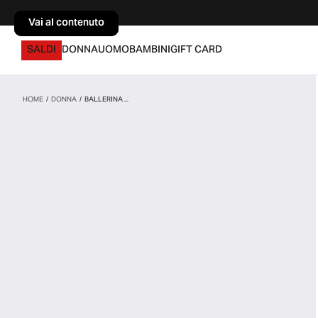
Vai al contenuto
Vai al contenuto
SALDI
DONNA
UOMO
BAMBINI
GIFT CARD
HOME
/
DONNA
/
BALLERINA ...