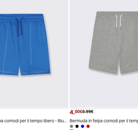
4.
ttuale
zzo originale
Prezzo attuale
Prezzo originale
00€
6.99€
Bermuda in felpa comodi per il tempo libero - Blu oceano