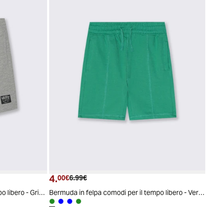
4.
Prezzo attuale
Prezzo originale
00€
6.99€
Bermuda in felpa comodi per il tempo libero - Grigio
Bermuda in felpa comodi per il tempo libero - Verde mela