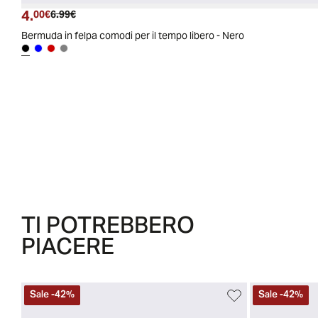
4.
Prezzo attuale
Prezzo originale
00€
6.99€
Bermuda in felpa comodi per il tempo libero - Nero
TI POTREBBERO
PIACERE
Sale
-
42
%
Sale
-
42
%