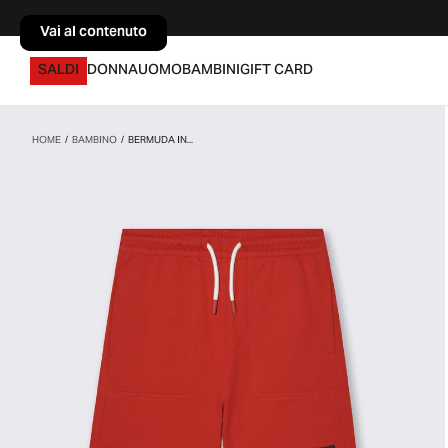
Vai al contenuto
Vai al contenuto
SALDI
DONNA
UOMO
BAMBINI
GIFT CARD
HOME
/
BAMBINO
/
BERMUDA IN...