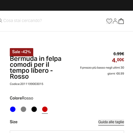
Sale
-
42
%
Prez
6.99€
Bermuda in felpa
4.
Prez
00€
comodi per il
tempo libero -
Il prezzo più basso negli ultimi 30
Rosso
giorni
€6.99
Codice:
2011199003015
Colore
Rosso
Size
Guida alle taglie