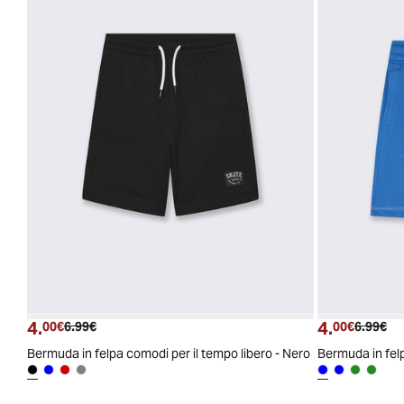
4.
4.
Prezzo attuale
Prezzo originale
Prezzo a
Pre
00€
6.99€
00€
6.99€
Bermuda in felpa comodi per il tempo libero - Nero