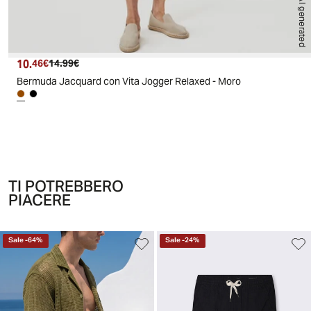
AI generated
10.
Prezzo attuale
Prezzo originale
46€
14.99€
Bermuda Jacquard con Vita Jogger Relaxed - Moro
TI POTREBBERO
PIACERE
Sale
-
64
%
Sale
-
24
%