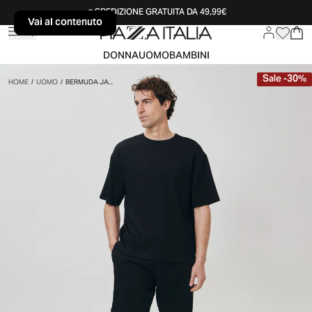
SPEDIZIONE GRATUITA DA 49,99€
Vai al contenuto
Vai al contenuto
DONNA
UOMO
BAMBINI
Sale
-
30
%
HOME
/
UOMO
/
BERMUDA JA...