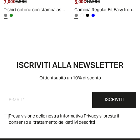
7.
Prezzo attuale
Prezzo originale
5.
Prezzo attuale
Prezzo originale
00€
9.99€
00€
12.99€
T-shirt cotone con stampa astratta all over - Grigio fango
Camicia Regular Fit Easy Iron Collo Coreano - Grigio fango
ISCRIVITI ALLA NEWSLETTER
Ottieni subito un 10% di sconto
ISCRIVITI
Presa visione delle nostra
Informativa Privacy
si presta il
consenso al trattamento dei dati ivi descritti