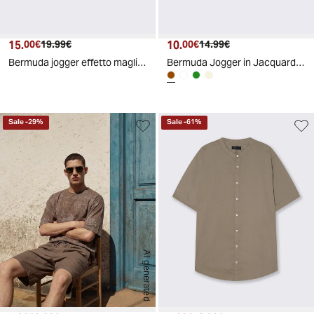
15.
Prezzo attuale
Prezzo originale
10.
Prezzo attuale
Prezzo originale
00€
19.99€
00€
14.99€
Bermuda jogger effetto maglia rigata - Beige
Bermuda Jogger in Jacquard Relaxed Fit - Moro
Sale
-
29
%
Sale
-
61
%
AI generated