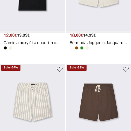
12.
Prezzo attuale
Prezzo originale
10.
Prezzo attuale
Prezzo originale
00€
19.99€
00€
14.99€
Camicia boxy fit a quadri in cotone - Nero
Bermuda Jogger in Jacquard Relaxed Fit - Bianco sporco
Sale
-
24
%
Sale
-
33
%