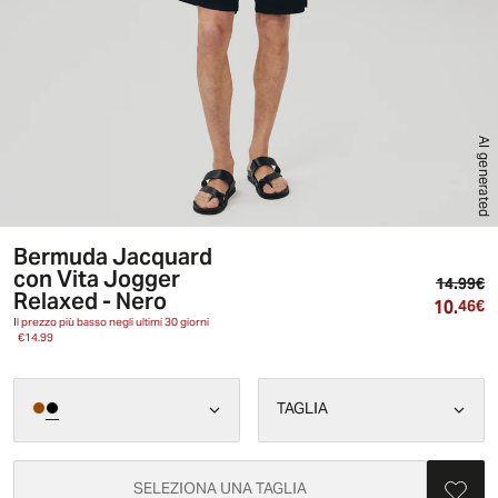
AI generated
Bermuda Jacquard
con Vita Jogger
Pr
14.99€
Relaxed - Nero
10.
Pr
46€
Il prezzo più basso negli ultimi 30 giorni
€14.99
TAGLIA
SELEZIONA UNA TAGLIA