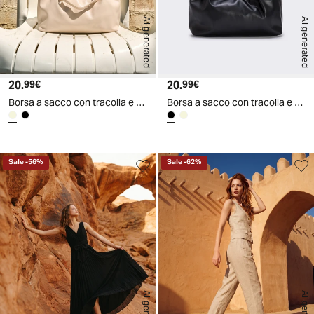
AI generated
AI generated
20.
Prezzo attuale
20.
Prezzo attuale
99€
99€
Borsa a sacco con tracolla e catena - Beige
Borsa a sacco con tracolla e catena - Nero
Sale
-
56
%
Sale
-
62
%