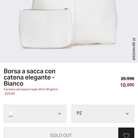
AI generated
Borsa a sacca con
catena elegante -
Pr
20.99€
Bianco
10.
Pr
00€
Il prezzo più basso negli ultimi 30 giorni
€20.99
PZ
SOLD OUT