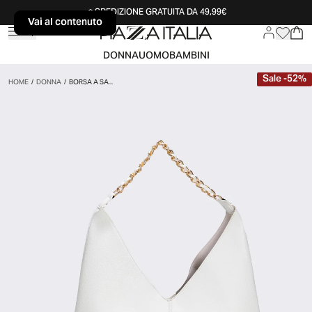
SPEDIZIONE GRATUITA DA 49,99€
Vai al contenuto
Vai al contenuto
DONNA
UOMO
BAMBINI
Sale
-
52
%
HOME
/
DONNA
/
BORSA A SA...