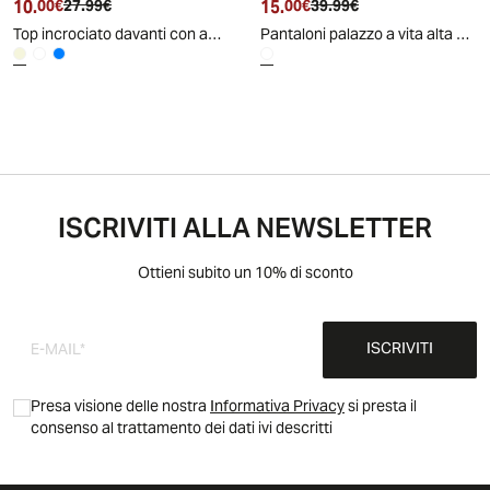
10.
Prezzo attuale
Prezzo originale
15.
Prezzo attuale
Prezzo originale
00€
27.99€
00€
39.99€
Top incrociato davanti con applicazioni donna - Beige
Pantaloni palazzo a vita alta donna - Bianco latte
ISCRIVITI ALLA NEWSLETTER
Ottieni subito un 10% di sconto
ISCRIVITI
Presa visione delle nostra
Informativa Privacy
si presta il
consenso al trattamento dei dati ivi descritti