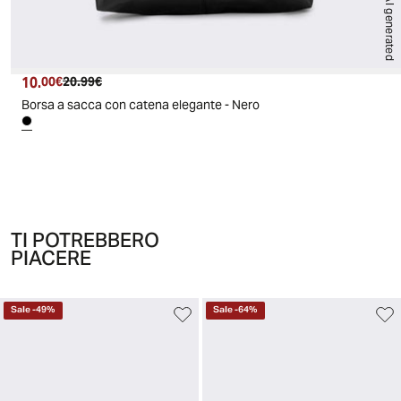
AI generated
10.
Prezzo attuale
Prezzo originale
00€
20.99€
Borsa a sacca con catena elegante - Nero
TI POTREBBERO
PIACERE
Sale
-
49
%
Sale
-
64
%