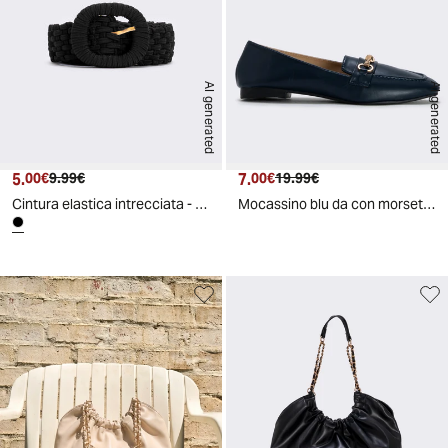
AI generated
AI generated
5.
Prezzo attuale
Prezzo originale
7.
Prezzo attuale
Prezzo originale
00€
9.99€
00€
19.99€
Cintura elastica intrecciata - Nero
Mocassino blu da con morsetto gioiello - Blu