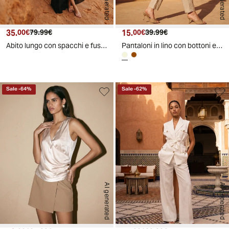
AI generated
AI generated
35.
Prezzo attuale
Prezzo originale
15.
Prezzo attuale
Prezzo originale
00€
79.99€
00€
39.99€
Abito lungo con spacchi e fusciacca fiocco - Nero
Pantaloni in lino con bottoni e pinches - Beige
Sale
-
64
%
Sale
-
62
%
AI generated
AI generated