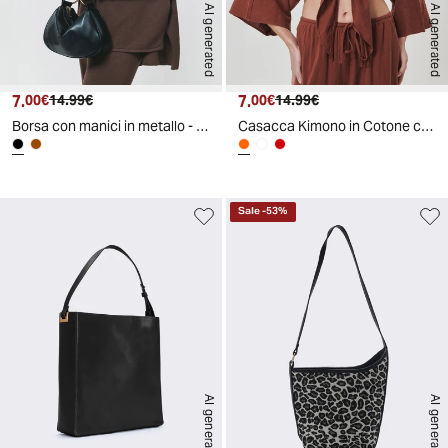
AI generated
AI generated
7.
Prezzo attuale
Prezzo originale
7.
Prezzo attuale
Prezzo originale
00€
14.99€
00€
14.99€
Borsa con manici in metallo - Nero
Casacca Kimono in Cotone con Nodo - Cognac
Sale
-
53
%
AI generated
AI generated