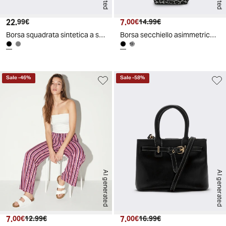
22.
Prezzo attuale
7.
Prezzo attuale
Prezzo originale
99€
00€
14.99€
Borsa squadrata sintetica a spalla - Nero
Borsa secchiello asimmetrico in tessuto - Nero
Sale
-
46
%
Sale
-
58
%
AI generated
AI generated
7.
Prezzo attuale
Prezzo originale
7.
Prezzo attuale
Prezzo originale
00€
12.99€
00€
16.99€