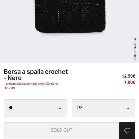
AI generated
Borsa a spalla crochet
Pr
- Nero
12.99€
7.
Pr
00€
Il prezzo più basso negli ultimi 30 giorni
€12.99
PZ
SOLD OUT