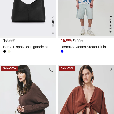
AI generated
AI generated
16.
Prezzo attuale
15.
Prezzo attuale
Prezzo originale
99€
00€
19.99€
Borsa a spalla con gancio sintetica - Nero
Bermuda Jeans Skater Fit in Denim Slavato - Denim chiaro
Sale
-
53
%
Sale
-
53
%