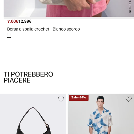
AI generated
7.
Prezzo attuale
Prezzo originale
00€
12.99€
Borsa a spalla crochet - Bianco sporco
TI POTREBBERO
PIACERE
Sale
-
24
%