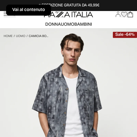
SPEDIZIONE GRATUITA DA 49,99€
Vai al contenuto
Vai al contenuto
DONNA
UOMO
BAMBINI
Sale
-
64
%
HOME
/
UOMO
/
CAMICIA BO...