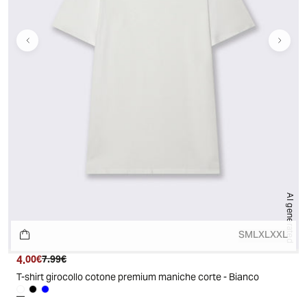
AI generated
S
M
L
XL
XXL
4.
Prezzo attuale
Prezzo originale
00€
7.99€
T-shirt girocollo cotone premium maniche corte - Bianco