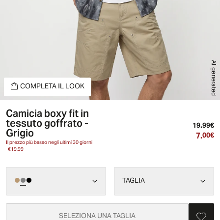
AI generated
COMPLETA IL LOOK
Camicia boxy fit in
tessuto goffrato -
Pr
19.99€
Grigio
7.
Pr
00€
Il prezzo più basso negli ultimi 30 giorni
€19.99
TAGLIA
SELEZIONA UNA TAGLIA