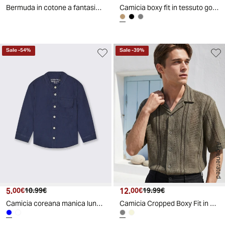
Bermuda in cotone a fantasia con tasche - Blu
Camicia boxy fit in tessuto goffrato - Cammello
Sale
-
54
%
Sale
-
39
%
AI generated
5.
Prezzo attuale
Prezzo originale
12.
Prezzo attuale
Prezzo originale
00€
10.99€
00€
19.99€
Camicia coreana manica lunga tinta unita - Blu
Camicia Cropped Boxy Fit in Crochet - Grigio fango