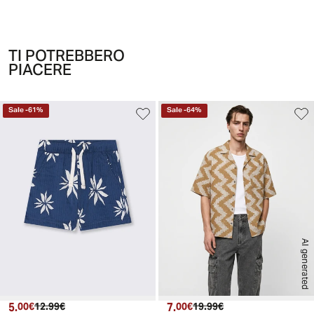
TI POTREBBERO
PIACERE
Sale
-
61
%
Sale
-
64
%
AI generated
5.
Prezzo attuale
Prezzo originale
7.
Prezzo attuale
Prezzo originale
00€
12.99€
00€
19.99€