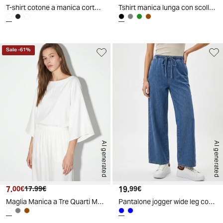
T-shirt cotone a manica corta con applicazioni
Tshirt manica lunga con scollo a barca - Nero
Sale
-
61
%
AI generated
AI generated
7.
Prezzo attuale
Prezzo originale
19.
Prezzo attuale
00€
17.99€
99€
Maglia Manica a Tre Quarti Morbida - Bianco
Pantalone jogger wide leg con tasche - Denim