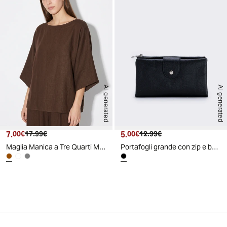
AI generated
AI generated
7.
Prezzo attuale
Prezzo originale
5.
Prezzo attuale
Prezzo originale
00€
17.99€
00€
12.99€
Maglia Manica a Tre Quarti Morbida - Moro
Portafogli grande con zip e bottone - Nero