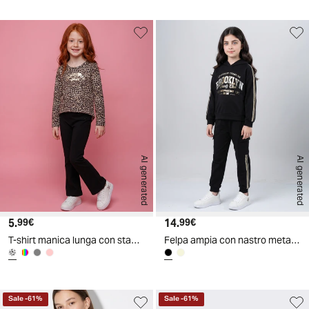
AI generated
AI generated
5.
Prezzo attuale
14.
Prezzo attuale
99€
99€
T-shirt manica lunga con stampa lucida - Leopardato
Felpa ampia con nastro metallizzato lucido - Nero
Sale
-
61
%
Sale
-
61
%