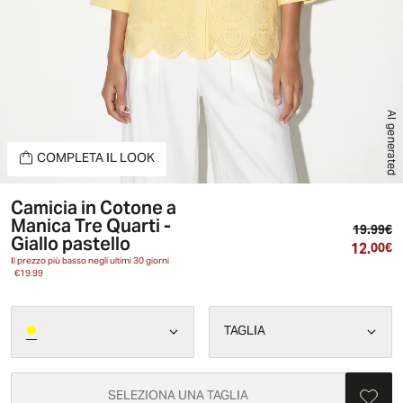
AI generated
COMPLETA IL LOOK
Camicia in Cotone a
Manica Tre Quarti -
Pr
19.99€
Giallo pastello
12.
Pr
00€
Il prezzo più basso negli ultimi 30 giorni
€19.99
TAGLIA
SELEZIONA UNA TAGLIA