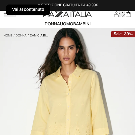
SPEDIZIONE GRATUITA DA 49,99€
Vai al contenuto
Vai al contenuto
DONNA
UOMO
BAMBINI
Sale
-
39
%
HOME
/
DONNA
/
CAMICIA IN...