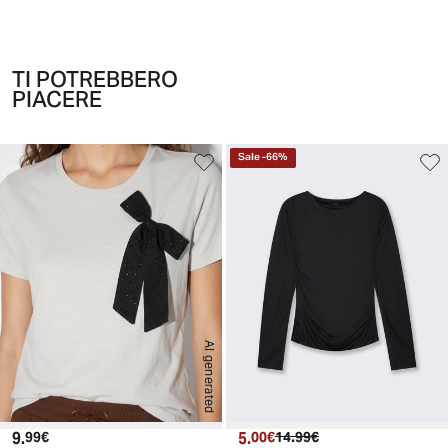
TI POTREBBERO
PIACERE
Sale
-
66
%
AI generated
9.
Prezzo attuale
5.
Prezzo attuale
Prezzo originale
99€
00€
14.99€