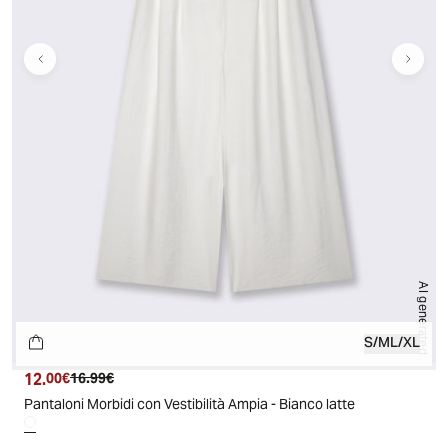
AI generated
S/M
L/XL
12.
Prezzo attuale
Prezzo originale
00€
16.99€
Pantaloni Morbidi con Vestibilità Ampia - Bianco latte