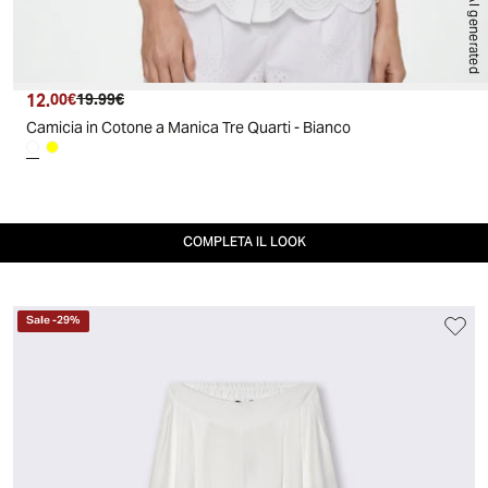
AI generated
12.
Prezzo attuale
Prezzo originale
00€
19.99€
Camicia in Cotone a Manica Tre Quarti - Bianco
COMPLETA IL LOOK
Sale
-
29
%