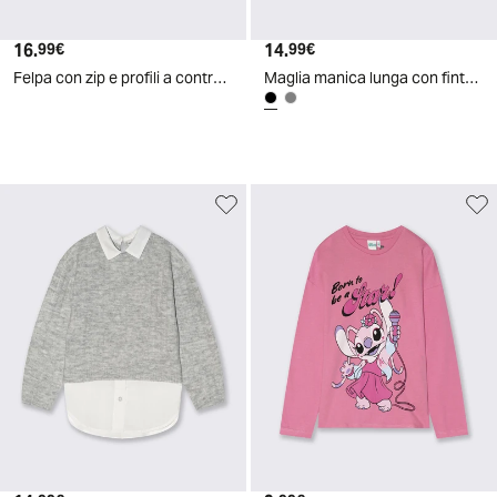
16.
Prezzo attuale
14.
Prezzo attuale
99€
99€
Felpa con zip e profili a contrasto - Nero
Maglia manica lunga con finta camicia - Nero