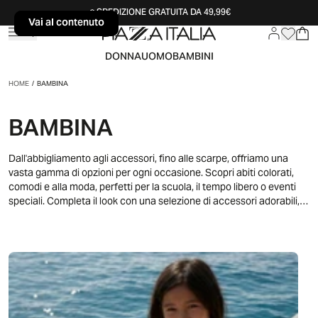
SPEDIZIONE GRATUITA DA 49,99€
Vai al contenuto
Vai al contenuto
DONNA
UOMO
BAMBINI
HOME
/
BAMBINA
BAMBINA
Dall'abbigliamento agli accessori, fino alle scarpe, offriamo una
vasta gamma di opzioni per ogni occasione. Scopri abiti colorati,
comodi e alla moda, perfetti per la scuola, il tempo libero o eventi
speciali. Completa il look con una selezione di accessori adorabili,
tra cui cappelli, borse e gioielli, che aggiungono un tocco di magia a
ogni outfit. Non dimenticare di esplorare la nostra collezione di
scarpe, che include sneakers, sandali e scarpe eleganti, per
soddisfare ogni esigenza di stile e comfort. Con la nostra collezione
bambina, esprimere la personalità e la creatività attraverso la moda
non è mai stato così divertente.