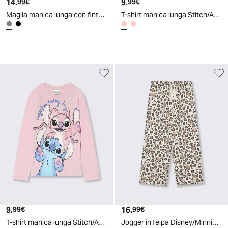
14.
Prezzo attuale
9.
Prezzo attuale
99€
99€
Maglia manica lunga con finta camicia - Grigio mel.
T-shirt manica lunga Stitch/Angel in cotone - Rosa candy
9.
Prezzo attuale
16.
Prezzo attuale
99€
99€
T-shirt manica lunga Stitch/Angel in cotone - Rosa
Jogger in felpa Disney/Minnie a gamba larga - Fantasia