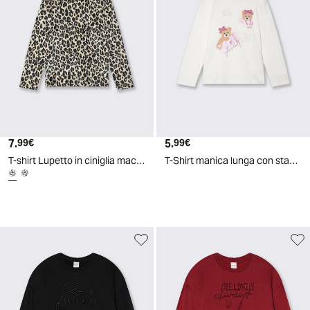
7.
Prezzo attuale
5.
Prezzo attuale
99€
99€
T-shirt Lupetto in ciniglia maculata e tigrata - Maculato
T-Shirt manica lunga con stampa colorata - Bianco latte