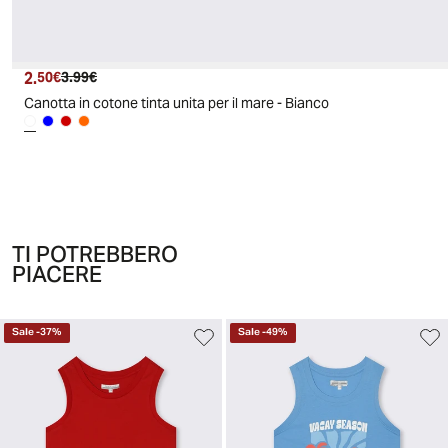
2.
Prezzo attuale
Prezzo originale
50€
3.99€
Canotta in cotone tinta unita per il mare - Bianco
TI POTREBBERO
PIACERE
Sale
-
37
%
Sale
-
49
%