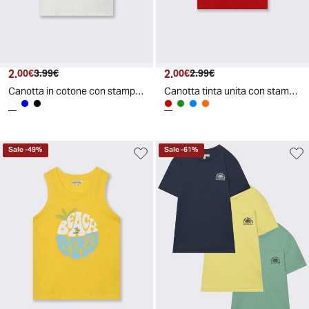
2.
Prezzo attuale
Prezzo originale
2.
Prezzo attuale
Prezzo originale
00€
3.99€
00€
2.99€
Canotta in cotone con stampa frontale - Bianco
Canotta tinta unita con stampa e costina - Rosso
Sale
-
49
%
Sale
-
61
%