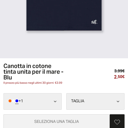
Canotta in cotone
tinta unita per il mare -
Pr
3.99€
Blu
2.
Pr
50€
Il prezzo più basso negli ultimi 30 giorni
€3.99
+
1
TAGLIA
SELEZIONA UNA TAGLIA