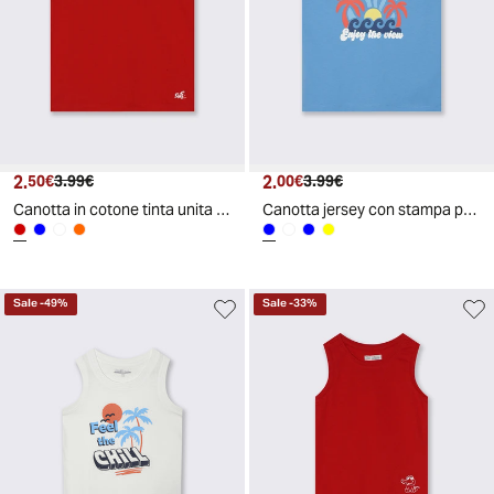
2.
Prezzo attuale
Prezzo originale
2.
Prezzo attuale
Prezzo originale
50€
3.99€
00€
3.99€
Canotta in cotone tinta unita per il mare - Rosso
Canotta jersey con stampa per il mare - Blu oceano
Sale
-
49
%
Sale
-
33
%