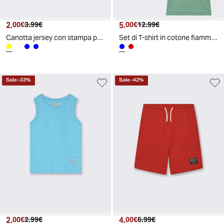
2.
Prezzo attuale
Prezzo originale
5.
Prezzo attuale
Prezzo originale
00€
3.99€
00€
12.99€
Canotta jersey con stampa per il mare - Giallo
Set di T-shirt in cotone fiammato 3pz - Blu
Sale
-
33
%
Sale
-
42
%
2.
Prezzo attuale
Prezzo originale
4.
Prezzo attuale
Prezzo originale
00€
2.99€
00€
6.99€