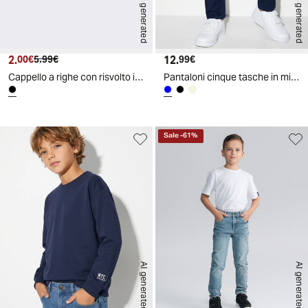
AI generated
AI generated
2.
Prezzo attuale
Prezzo originale
12.
Prezzo attuale
00€
5.99€
99€
Cappello a righe con risvolto in maglia - Nero
Pantaloni cinque tasche in misto cotone - Blu
Sale
-
61
%
AI generated
AI generated