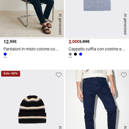
AI generated
AI generated
12.
Prezzo attuale
3.
Prezzo attuale
Prezzo originale
99€
00€
5.99€
Pantaloni in misto cotone con tasche - Blu
Cappello cuffia con costine eleganti - Grigio
Sale
-
66
%