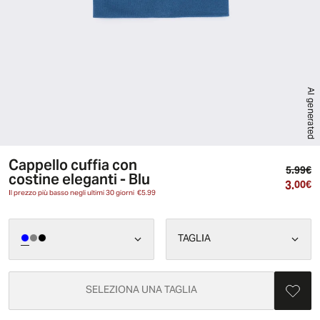
AI generated
Cappello cuffia con
Pr
5.99€
costine eleganti - Blu
3.
Pr
00€
Il prezzo più basso negli ultimi 30 giorni
€5.99
TAGLIA
SELEZIONA UNA TAGLIA