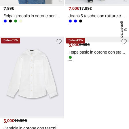
7.
Prezzo attuale
7.
Prezzo attuale
Prezzo originale
99€
00€
17.99€
Felpa girocollo in cotone per il tempo libero - Blu
Jeans 5 tasche con rotture e vita elastica - Denim
g
d
A
I
e
n
e
r
a
t
e
Sale
-
61
%
Sale
-
49
%
5.
Prezzo attuale
Prezzo originale
00€
9.99€
Felpa basic in cotone con stampa sportiva - Verde salvia
5.
Prezzo attuale
Prezzo originale
00€
12.99€
Camicia in cotone con taschino elegante - Bianco