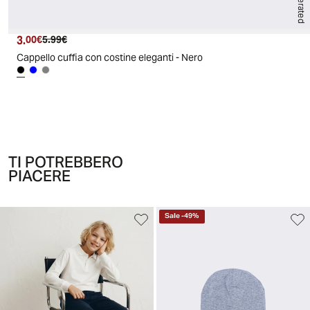
3.
Prezzo attuale
Prezzo originale
00€
5.99€
Cappello cuffia con costine eleganti - Nero
TI POTREBBERO
PIACERE
Sale
-
49
%