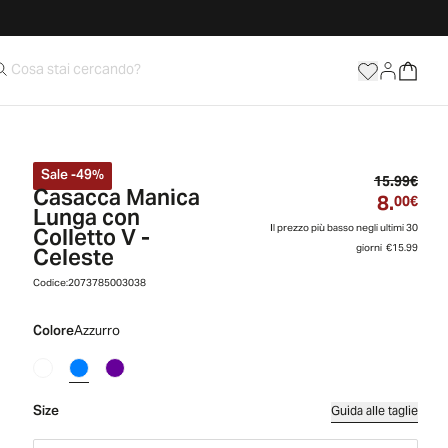
Sale
-
49
%
Prez
15.99€
Casacca Manica
8.
Prez
00€
Lunga con
Colletto V -
Il prezzo più basso negli ultimi 30
Celeste
giorni
€15.99
Codice:
2073785003038
Colore
Azzurro
Size
Guida alle taglie