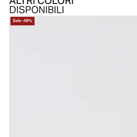
ALTRI COLORI
DISPONIBILI
Sale
-
49
%