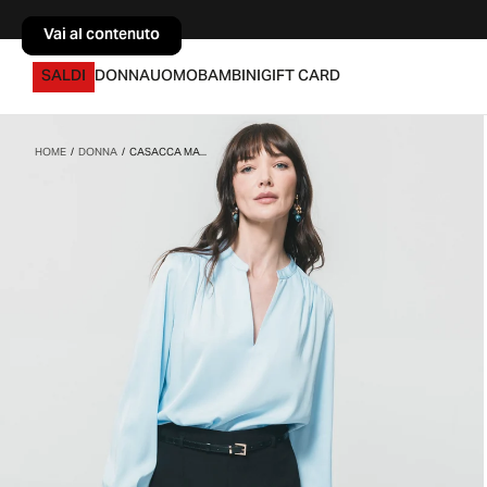
Vai al contenuto
Vai al contenuto
SALDI
DONNA
UOMO
BAMBINI
GIFT CARD
HOME
/
DONNA
/
CASACCA MA...