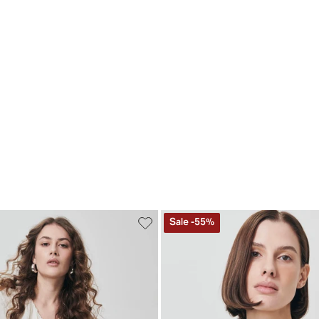
Sale
-
55
%