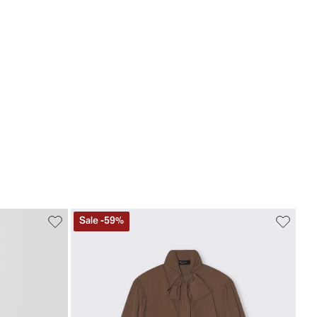
Sale
-
59
%