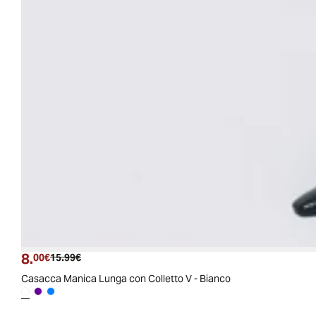
8.
Prezzo attuale
Prezzo originale
00€
15.99€
Casacca Manica Lunga con Colletto V - Bianco