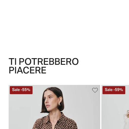
TI POTREBBERO
PIACERE
Sale
-
55
%
Sale
-
59
%