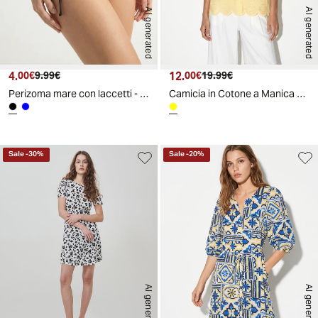
AI generated
AI generated
4.
Prezzo attuale
Prezzo originale
12.
Prezzo attuale
Prezzo originale
00€
9.99€
00€
19.99€
Perizoma mare con laccetti - Nero
Camicia in Cotone a Manica Tre Quarti - Giallo pastello
Sale
-
30
%
Sale
-
20
%
AI generated
AI generated