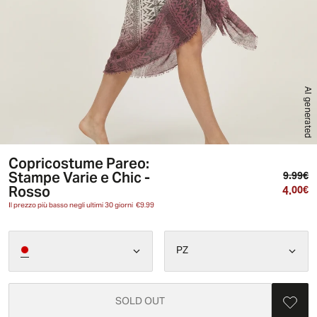
AI generated
Copricostume Pareo:
Stampe Varie e Chic -
Pr
9.99€
Rosso
4.
Pr
00€
Il prezzo più basso negli ultimi 30 giorni
€9.99
PZ
SOLD OUT