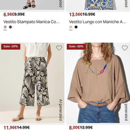
6.
Prezzo attuale
Prezzo originale
13.
Prezzo attuale
Prezzo originale
96€
9.99€
56€
16.99€
Vestito Stampato Manica Corta Girocollo
Vestito Lungo con Maniche Ampie e Laccetto
Sale
-
20
%
Sale
-
38
%
AI generated
AI generated
11.
Prezzo attuale
Prezzo originale
8.
Prezzo attuale
Prezzo originale
96€
14.99€
00€
12.99€