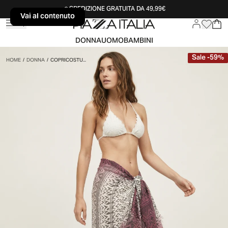
SPEDIZIONE GRATUITA DA 49,99€
Vai al contenuto
Vai al contenuto
DONNA
UOMO
BAMBINI
Sale
-
59
%
HOME
/
DONNA
/
COPRICOSTU...