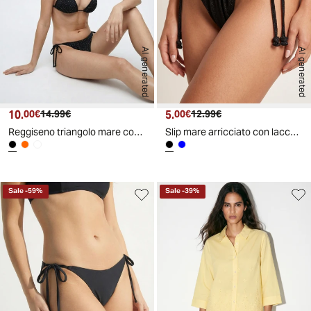
AI generated
AI generated
10.
Prezzo attuale
Prezzo originale
5.
Prezzo attuale
Prezzo originale
00€
14.99€
00€
12.99€
Reggiseno triangolo mare con strass chic - Nero
Slip mare arricciato con laccetti - Nero
Sale
-
59
%
Sale
-
39
%