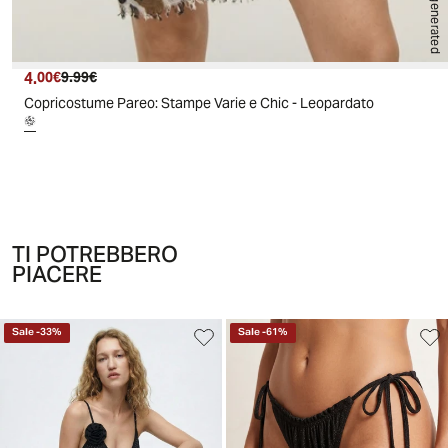
AI generated
4.
Prezzo attuale
Prezzo originale
00€
9.99€
Copricostume Pareo: Stampe Varie e Chic - Leopardato
TI POTREBBERO
PIACERE
Sale
-
33
%
Sale
-
61
%