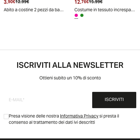
3.
Prezzo attuale
Prezzo originale
12.
Prezzo attuale
Prezzo originale
90€
12.99€
76€
15.99€
Abito a costine 2 pezzi da bambina - Verde acqua
Costume in tessuto increspato a 2 pezzi - Fuxia
ISCRIVITI ALLA NEWSLETTER
Ottieni subito un 10% di sconto
ISCRIVITI
Presa visione delle nostra
Informativa Privacy
si presta il
consenso al trattamento dei dati ivi descritti