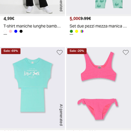
AI generated
4.
Prezzo attuale
5.
Prezzo attuale
Prezzo originale
99€
00€
9.99€
T-shirt maniche lunghe bambina in cotone - Bianco latte
Set due pezzi mezza manica bambina - Verde acqua
Sale
-
69
%
Sale
-
20
%
AI generated