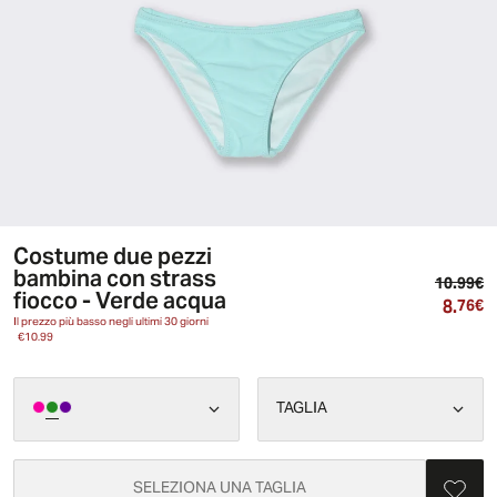
Costume due pezzi
bambina con strass
Pr
10.99€
fiocco - Verde acqua
8.
Pr
76€
Il prezzo più basso negli ultimi 30 giorni
€10.99
TAGLIA
SELEZIONA UNA TAGLIA