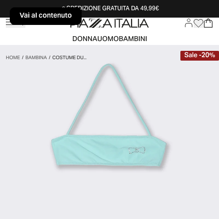
SPEDIZIONE GRATUITA DA 49,99€
Vai al contenuto
Vai al contenuto
DONNA
UOMO
BAMBINI
Sale
-
20
%
HOME
/
BAMBINA
/
COSTUME DU...