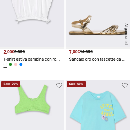
AI generated
2.
Prezzo attuale
Prezzo originale
7.
Prezzo attuale
Prezzo originale
00€
5.99€
00€
14.99€
T-shirt estiva bambina con rouches - Bianco
Sandalo oro con fascette da bambina - Oro
Sale
-
20
%
Sale
-
69
%