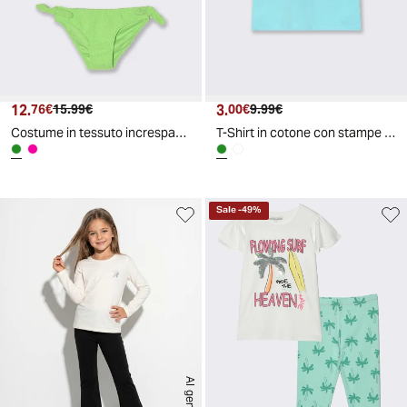
12.
Prezzo attuale
Prezzo originale
3.
Prezzo attuale
Prezzo originale
76€
15.99€
00€
9.99€
Costume in tessuto increspato a 2 pezzi - Verde
T-Shirt in cotone con stampe by Stitch - Verde acqua
Sale
-
49
%