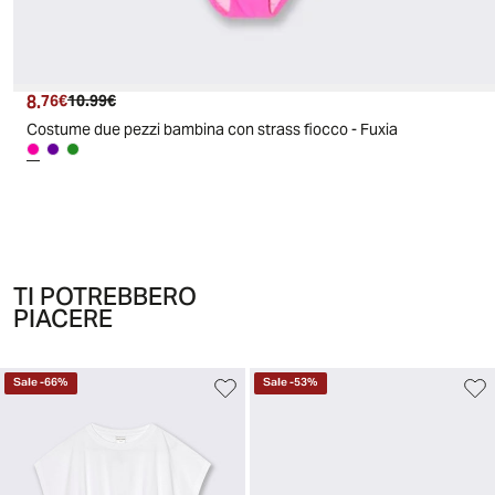
8.
Prezzo attuale
Prezzo originale
76€
10.99€
Costume due pezzi bambina con strass fiocco - Fuxia
TI POTREBBERO
PIACERE
Sale
-
66
%
Sale
-
53
%