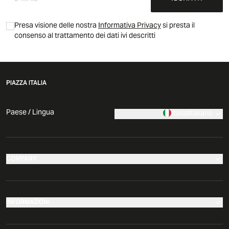
Presa visione delle nostra
Informativa Privacy
si presta il
consenso al trattamento dei dati ivi descritti
PIAZZA ITALIA
Paese / Lingua
Italia
|
Italiano
COMPANY
I nostri negozi
Azienda
INFORMAZIONI
News