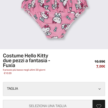
Costume Hello Kitty
due pezzi a fantasia -
Pr
10.99€
Fuxia
7.
Pr
00€
Il prezzo più basso negli ultimi 30 giorni
€10.99
TAGLIA
SELEZIONA UNA TAGLIA