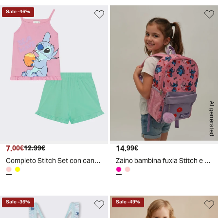
Sale
-
46
%
AI generated
7.
Prezzo attuale
Prezzo originale
14.
Prezzo attuale
00€
12.99€
99€
Completo Stitch Set con canotta e shorts - Rosa
Zaino bambina fuxia Stitch e rosa Hello Kitty - Fuxia
Sale
-
36
%
Sale
-
49
%