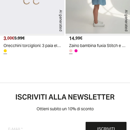
AI generated
AI generated
3.
Prezzo attuale
Prezzo originale
14.
Prezzo attuale
00€
5.99€
99€
Orecchini torciglioni: 3 paia eleganti - Oro
Zaino bambina fuxia Stitch e rosa Hello Kitty - Rosa
ISCRIVITI ALLA NEWSLETTER
Ottieni subito un 10% di sconto
ISCRIVITI