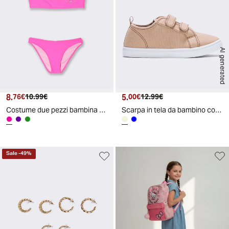
AI generated
8.
Prezzo attuale
Prezzo originale
5.
Prezzo attuale
Prezzo originale
76€
10.99€
00€
12.99€
Costume due pezzi bambina con strass fiocco - Fuxia
Scarpa in tela da bambino con strappi - Beige
Sale
-
49
%