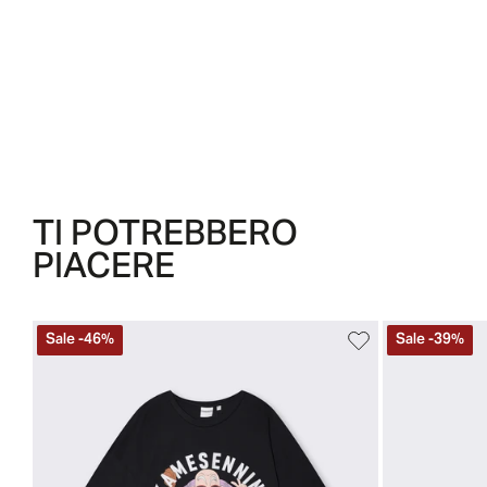
TI POTREBBERO
PIACERE
Sale
-
46
%
Sale
-
39
%