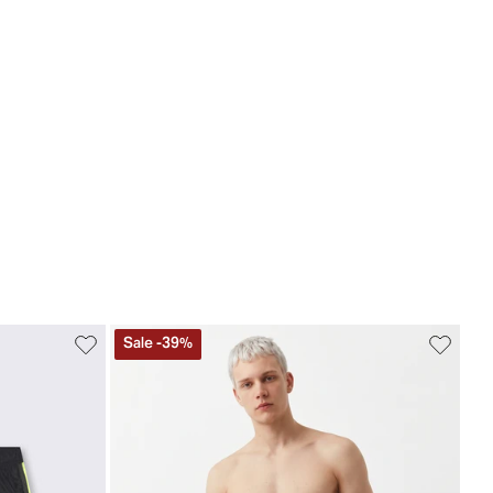
Sale
-
39
%