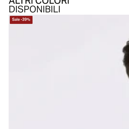
ALTRI COLORI
DISPONIBILI
Sale
-
39
%