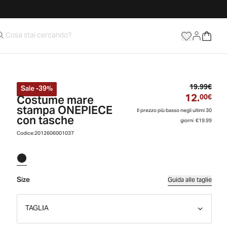
Prez
19.99€
Sale
-
39
%
12.
Costume mare
Prez
00€
stampa ONEPIECE
Il prezzo più basso negli ultimi 30
con tasche
giorni
€19.99
Codice:
2012606001037
Size
Guida alle taglie
TAGLIA