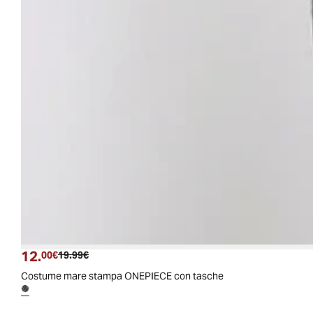
12.
Prezzo attuale
Prezzo originale
00€
19.99€
Costume mare stampa ONEPIECE con tasche