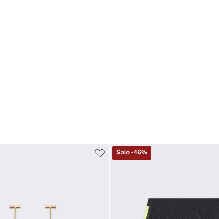
Sale
-
46
%