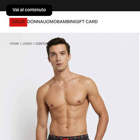
Vai al contenuto
Vai al contenuto
SALDI
DONNA
UOMO
BAMBINI
GIFT CARD
HOME
/
UOMO
/
COSTUME MA...