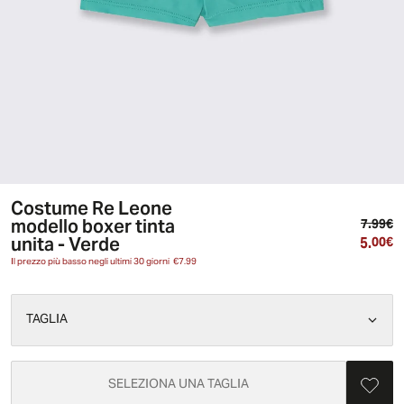
Costume Re Leone
modello boxer tinta
Pr
7.99€
unita - Verde
5.
Pr
00€
Il prezzo più basso negli ultimi 30 giorni
€7.99
TAGLIA
SELEZIONA UNA TAGLIA