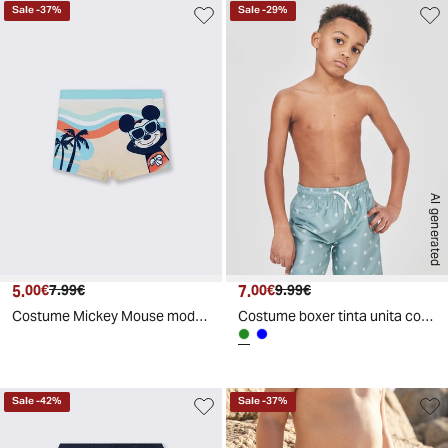
Sale
-
37
%
Sale
-
29
%
AI generated
5.
Prezzo attuale
Prezzo originale
7.
Prezzo attuale
Prezzo originale
00€
7.99€
00€
9.99€
Costume Mickey Mouse modello boxer estivo - Giallo
Costume boxer tinta unita con fluo - Verde salvia
Sale
-
42
%
Sale
-
37
%