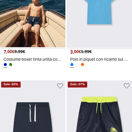
7.
Prezzo attuale
Prezzo originale
3.
Prezzo attuale
Prezzo originale
00€
9.99€
00€
5.99€
Costume boxer tinta unita con fluo - Blu
Polo in piquet con ricamo sul cuore - Azzurro
Sale
-
66
%
Sale
-
37
%