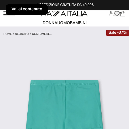
SPEDIZIONE GRATUITA DA 49,99€
Vai al contenuto
Vai al contenuto
DONNA
UOMO
BAMBINI
Sale
-
37
%
HOME
/
NEONATO
/
COSTUME RE...