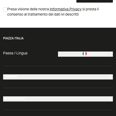
Presa visione delle nostra
Informativa Privacy
si presta il
consenso al trattamento dei dati ivi descritti
PIAZZA ITALIA
Paese / Lingua
Italia
|
Italiano
COMPANY
I nostri negozi
Azienda
INFORMAZIONI
News
Effettua il tuo reso
Comunicati Stampa