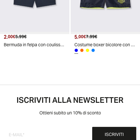
2.
Prezzo attuale
Prezzo originale
5.
Prezzo attuale
Prezzo originale
00€
5.99€
00€
7.99€
Bermuda in felpa con coulisse basi - Blu
Costume boxer bicolore con bustino - Blu
ISCRIVITI ALLA NEWSLETTER
Ottieni subito un 10% di sconto
ISCRIVITI