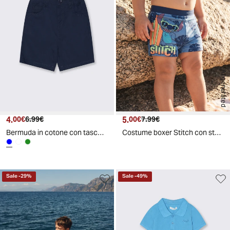
AI generated
4.
Prezzo attuale
Prezzo originale
5.
Prezzo attuale
Prezzo originale
00€
6.99€
00€
7.99€
Bermuda in cotone con tasche a filo - Blu
Costume boxer Stitch con stampa Disney - Blu navy
Sale
-
29
%
Sale
-
49
%