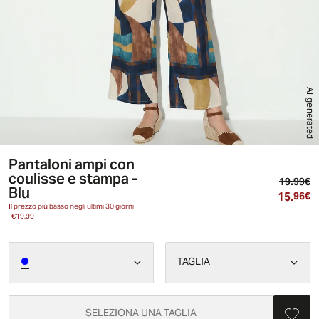
AI generated
Pantaloni ampi con
coulisse e stampa -
Pr
19.99€
Blu
15.
Pr
96€
Il prezzo più basso negli ultimi 30 giorni
€19.99
TAGLIA
SELEZIONA UNA TAGLIA