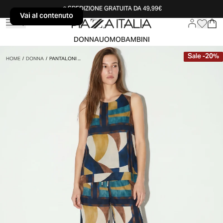
SPEDIZIONE GRATUITA DA 49,99€
Vai al contenuto
Vai al contenuto
DONNA
UOMO
BAMBINI
Sale
-
20
%
HOME
/
DONNA
/
PANTALONI ...