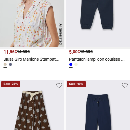
AI generated
11.
Prezzo attuale
Prezzo originale
5.
Prezzo attuale
Prezzo originale
96€
14.99€
00€
12.99€
Blusa Giro Maniche Stampata Scollo a V
Pantaloni ampi con coulisse e elastico - Blu
Sale
-
28
%
Sale
-
49
%