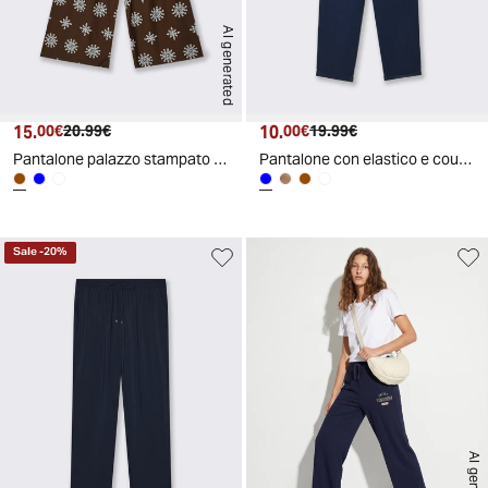
AI generated
15.
Prezzo attuale
Prezzo originale
10.
Prezzo attuale
Prezzo originale
00€
20.99€
00€
19.99€
Pantalone palazzo stampato con cintura - Moro
Pantalone con elastico e coulisse - Blu
Sale
-
20
%