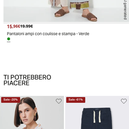
AI generated
15.
Prezzo attuale
Prezzo originale
96€
19.99€
Pantaloni ampi con coulisse e stampa - Verde
TI POTREBBERO
PIACERE
Sale
-
20
%
Sale
-
61
%