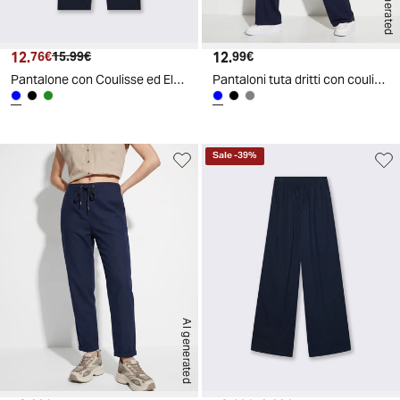
AI generated
12.
Prezzo attuale
Prezzo originale
12.
Prezzo attuale
76€
15.99€
99€
Pantalone con Coulisse ed Elastico - Blu
Pantaloni tuta dritti con coulisse e stampa - Blu
Sale
-
39
%
AI generated