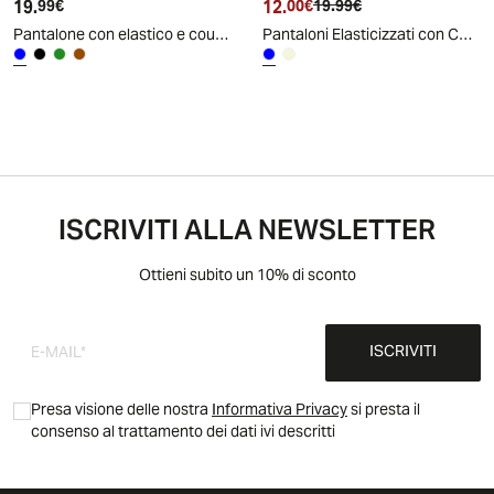
19.
Prezzo attuale
12.
Prezzo attuale
Prezzo originale
99€
00€
19.99€
Pantalone con elastico e coulisse in vita - Blu
Pantaloni Elasticizzati con Coulisse e Tasche - Blu
ISCRIVITI ALLA NEWSLETTER
Ottieni subito un 10% di sconto
ISCRIVITI
Presa visione delle nostra
Informativa Privacy
si presta il
consenso al trattamento dei dati ivi descritti