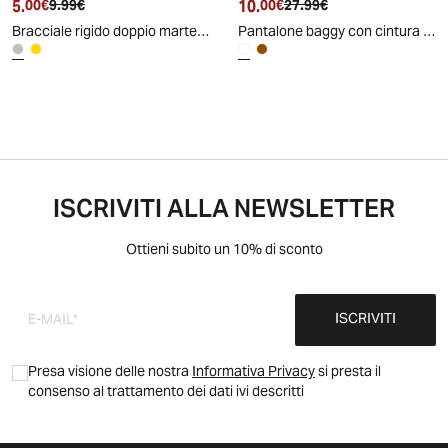
5.
Prezzo attuale
Prezzo originale
10.
Prezzo attuale
Prezzo originale
00€
9.99€
00€
27.99€
Bracciale rigido doppio martellato - Argento
Pantalone baggy con cintura - Cammello
ISCRIVITI ALLA NEWSLETTER
Ottieni subito un 10% di sconto
ISCRIVITI
Presa visione delle nostra
Informativa Privacy
si presta il
consenso al trattamento dei dati ivi descritti