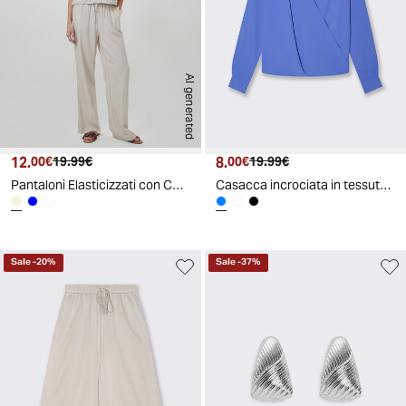
AI generated
12.
Prezzo attuale
Prezzo originale
8.
Prezzo attuale
Prezzo originale
00€
19.99€
00€
19.99€
Pantaloni Elasticizzati con Coulisse e Tasche - Sabbia
Casacca incrociata in tessuto leggero - Celeste polvere
Sale
-
20
%
Sale
-
37
%