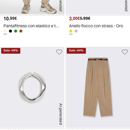
AI generated
AI generated
10.
Prezzo attuale
3.
Prezzo attuale
Prezzo originale
99€
00€
5.99€
Pantafitness con elastico e tasche americane - Sabbia
Anello fiocco con strass - Oro
Sale
-
49
%
Sale
-
64
%
AI generated