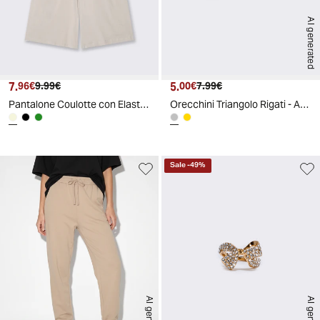
AI generated
7.
Prezzo attuale
Prezzo originale
5.
Prezzo attuale
Prezzo originale
96€
9.99€
00€
7.99€
Pantalone Coulotte con Elastico e Coulisse - Sabbia
Orecchini Triangolo Rigati - Argento
Sale
-
49
%