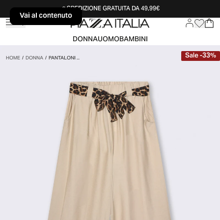
SPEDIZIONE GRATUITA DA 49,99€
Vai al contenuto
Vai al contenuto
DONNA
UOMO
BAMBINI
Sale
-
33
%
HOME
/
DONNA
/
PANTALONI ...