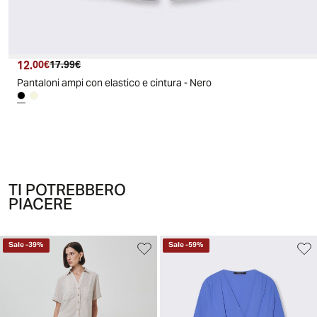
12.
Prezzo attuale
Prezzo originale
00€
17.99€
Pantaloni ampi con elastico e cintura - Nero
TI POTREBBERO
PIACERE
Sale
-
39
%
Sale
-
59
%