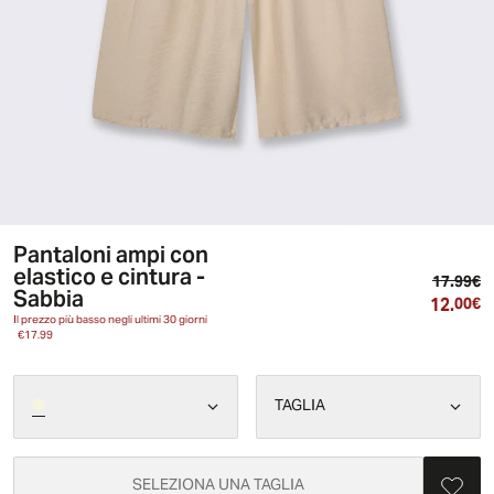
Pantaloni ampi con
elastico e cintura -
Pr
17.99€
Sabbia
12.
Pr
00€
Il prezzo più basso negli ultimi 30 giorni
€17.99
TAGLIA
SELEZIONA UNA TAGLIA