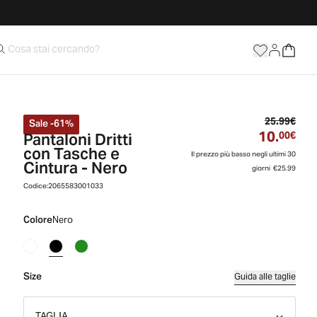
Prez
25.99€
Sale
-
61
%
10.
Pantaloni Dritti
Prez
00€
con Tasche e
Il prezzo più basso negli ultimi 30
Cintura - Nero
giorni
€25.99
Codice:
2065583001033
Colore
Nero
Size
Guida alle taglie