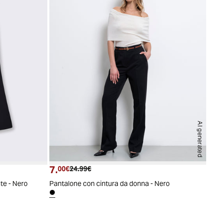
AI generated
7.
Prezzo attuale
Prezzo originale
00€
24.99€
te - Nero
Pantalone con cintura da donna - Nero