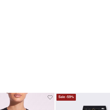
Sale
-
59
%