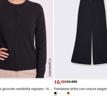
AI generated
10.
 attuale
Prezzo attuale
Prezzo originale
00€
24.99€
Cardigan basico girocollo vestibilità regolare - Nero
Pantalone dritto con cintura elegan