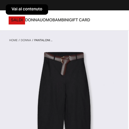
Vai al contenuto
Vai al contenuto
SALDI
DONNA
UOMO
BAMBINI
GIFT CARD
HOME
/
DONNA
/
PANTALONI ...