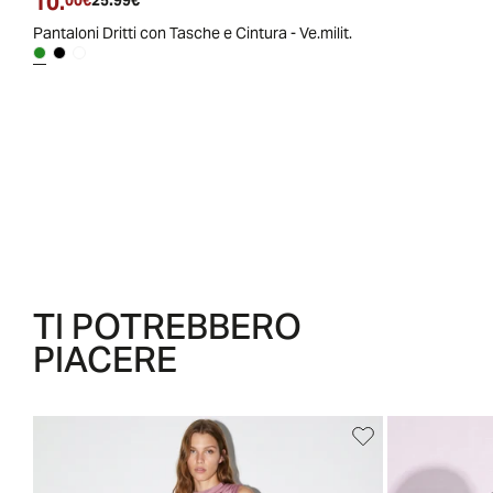
10.
Prezzo attuale
Prezzo originale
00€
25.99€
Pantaloni Dritti con Tasche e Cintura - Ve.milit.
TI POTREBBERO
PIACERE