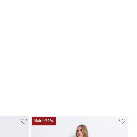
Sale
-
71
%