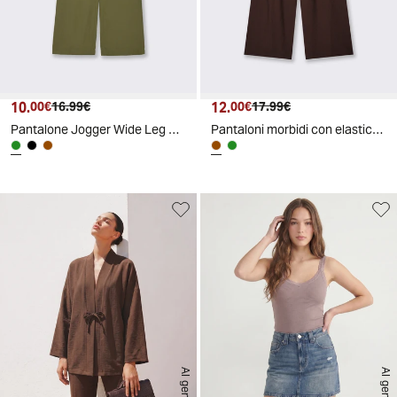
10.
Prezzo attuale
Prezzo originale
12.
Prezzo attuale
Prezzo originale
00€
16.99€
00€
17.99€
Pantalone Jogger Wide Leg con Coulisse - Kaky 1
Pantaloni morbidi con elastico per lei - Moro