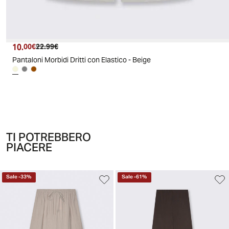
10.
Prezzo attuale
Prezzo originale
00€
22.99€
Pantaloni Morbidi Dritti con Elastico - Beige
TI POTREBBERO
PIACERE
Sale
-
33
%
Sale
-
61
%