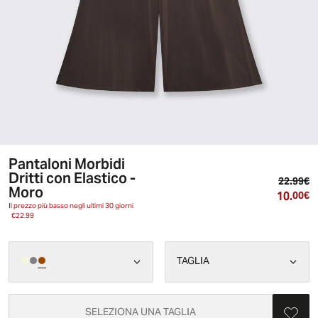
Pantaloni Morbidi
Dritti con Elastico -
Pr
22.99€
Moro
10.
Pr
00€
Il prezzo più basso negli ultimi 30 giorni
€22.99
TAGLIA
SELEZIONA UNA TAGLIA