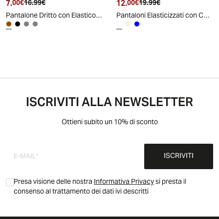
7.
Prezzo attuale
Prezzo originale
12.
Prezzo attuale
Prezzo originale
00€
16.99€
00€
19.99€
Pantalone Dritto con Elastico e Coulisse - Moro
Pantaloni Elasticizzati con Coulisse e Tasche - Bianco
ISCRIVITI ALLA NEWSLETTER
Ottieni subito un 10% di sconto
ISCRIVITI
Presa visione delle nostra
Informativa Privacy
si presta il
consenso al trattamento dei dati ivi descritti