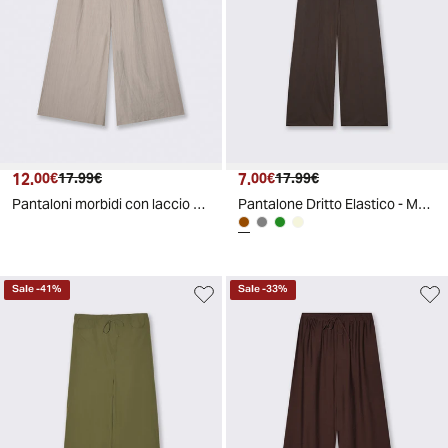
12.
Prezzo attuale
Prezzo originale
7.
Prezzo attuale
Prezzo originale
00€
17.99€
00€
17.99€
Pantaloni morbidi con laccio regolabile - Grigio fango
Pantalone Dritto Elastico - Moro
Sale
-
41
%
Sale
-
33
%