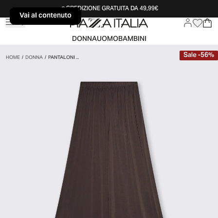
SPEDIZIONE GRATUITA DA 49,99€
Vai al contenuto
Vai al contenuto
DONNA
UOMO
BAMBINI
Sale
-
56
%
HOME
/
DONNA
/
PANTALONI ...