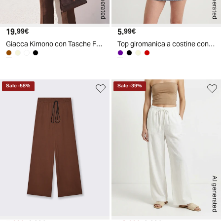
AI generated
AI generated
19.
Prezzo attuale
5.
Prezzo attuale
99€
99€
Giacca Kimono con Tasche Frontali - Moro
Top giromanica a costine con pizzo - Viola glicine
Sale
-
58
%
Sale
-
39
%
AI generated