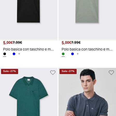
5.
Prezzo attuale
Prezzo originale
5.
Prezzo attuale
Prezzo originale
00€
7.99€
00€
7.99€
Polo basica con taschino e maniche corte - Nero
Polo basica con taschino e maniche corte - Verde
+
+
Sale
-
37
%
Sale
-
37
%