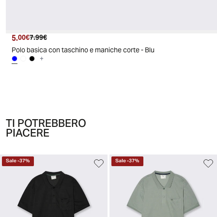
5.
Prezzo attuale
Prezzo originale
00€
7.99€
Polo basica con taschino e maniche corte - Blu
+
TI POTREBBERO
PIACERE
Sale
-
37
%
Sale
-
37
%