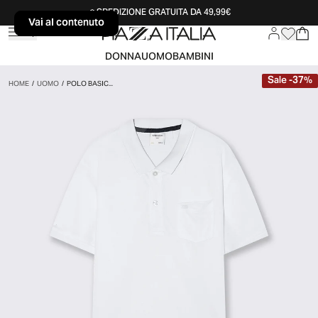
SPEDIZIONE GRATUITA DA 49,99€
Vai al contenuto
Vai al contenuto
DONNA
UOMO
BAMBINI
Sale
-
37
%
HOME
/
UOMO
/
POLO BASIC...