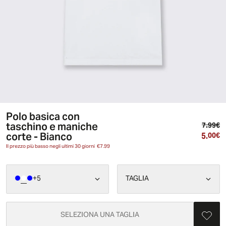
Polo basica con
taschino e maniche
Pr
7.99€
corte - Bianco
5.
Pr
00€
Il prezzo più basso negli ultimi 30 giorni
€7.99
+
5
TAGLIA
SELEZIONA UNA TAGLIA