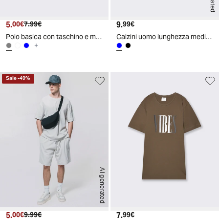
5.
Prezzo attuale
Prezzo originale
9.
Prezzo attuale
00€
7.99€
99€
Polo basica con taschino e maniche corte - Grigio ghiaccio
Calzini uomo lunghezza media 5 paia - Blu
+
Sale
-
49
%
AI generated
5.
Prezzo attuale
Prezzo originale
7.
Prezzo attuale
00€
9.99€
99€