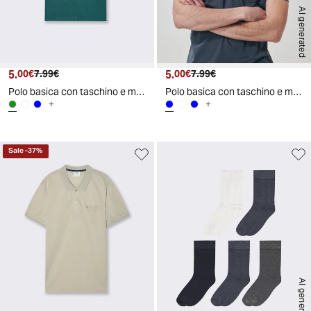
AI generated
5.
Prezzo attuale
Prezzo originale
5.
Prezzo attuale
Prezzo originale
00€
7.99€
00€
7.99€
Polo basica con taschino e maniche corte - Verde petrolio
Polo basica con taschino e maniche corte - Avion
+
+
Sale
-
37
%
AI generated