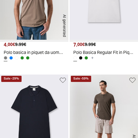
AI generated
4.
Prezzo attuale
Prezzo originale
7.
Prezzo attuale
Prezzo originale
00€
9.99€
00€
9.99€
Polo basica in piquet da uomo - Grigio tortora
Polo Basica Regular Fit in Piquet - Bianco
+
Sale
-
29
%
Sale
-
59
%