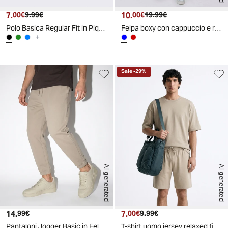
7.
Prezzo attuale
Prezzo originale
10.
Prezzo attuale
Prezzo originale
00€
9.99€
00€
19.99€
Polo Basica Regular Fit in Piquet - Nero
Felpa boxy con cappuccio e ricamo - Blu
+
Sale
-
29
%
AI generated
AI generated
14.
Prezzo attuale
7.
Prezzo attuale
Prezzo originale
99€
00€
9.99€
Pantaloni Jogger Basic in Felpa con Elastico - Beige
T-shirt uomo jersey relaxed fit maniche corte - Grigio stone