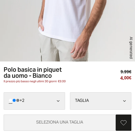
AI generated
Polo basica in piquet
Pr
9.99€
da uomo - Bianco
4.
Pr
00€
Il prezzo più basso negli ultimi 30 giorni
€9.99
+
2
TAGLIA
SELEZIONA UNA TAGLIA