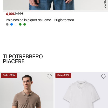
4.
Prezzo attuale
Prezzo originale
00€
9.99€
Polo basica in piquet da uomo - Grigio tortora
TI POTREBBERO
PIACERE
Sale
-
59
%
Sale
-
29
%