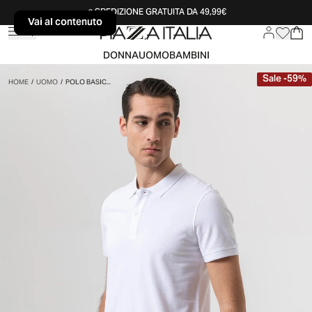
SPEDIZIONE GRATUITA DA 49,99€
Vai al contenuto
Vai al contenuto
DONNA
UOMO
BAMBINI
Sale
-
59
%
HOME
/
UOMO
/
POLO BASIC...