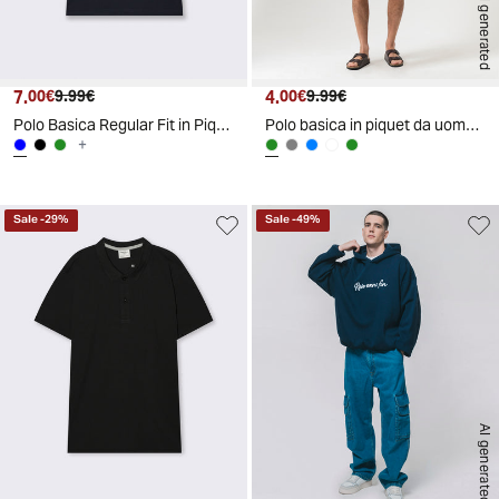
AI generated
7.
Prezzo attuale
Prezzo originale
4.
Prezzo attuale
Prezzo originale
00€
9.99€
00€
9.99€
Polo Basica Regular Fit in Piquet - Blu
Polo basica in piquet da uomo - Verde kaki
+
Sale
-
29
%
Sale
-
49
%
AI generated