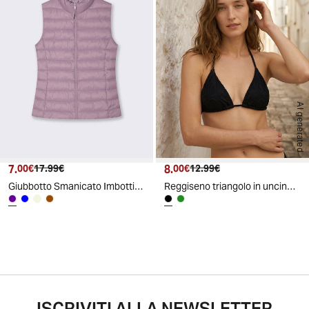
AI generated
7.
Prezzo attuale
Prezzo originale
8.
Prezzo attuale
Prezzo originale
00€
17.99€
00€
12.99€
Giubbotto Smanicato Imbottito con Zip - Viola glicine
Reggiseno triangolo in uncinetto elegante - Nero