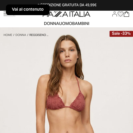
SPEDIZIONE GRATUITA DA 49,99€
Vai al contenuto
Vai al contenuto
DONNA
UOMO
BAMBINI
Sale
-
33
%
HOME
/
DONNA
/
REGGISENO ...