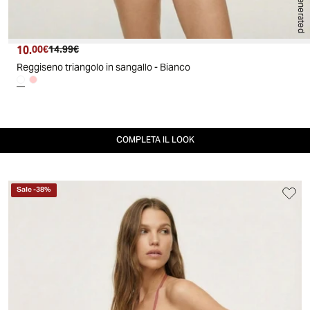
AI generated
10.
Prezzo attuale
Prezzo originale
00€
14.99€
Reggiseno triangolo in sangallo - Bianco
COMPLETA IL LOOK
Sale
-
38
%