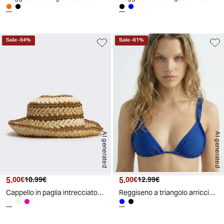
Sale
-
54
%
Sale
-
61
%
AI generated
AI generated
5.
Prezzo attuale
Prezzo originale
5.
Prezzo attuale
Prezzo originale
00€
10.99€
00€
12.99€
Cappello in paglia intrecciato a righe - Bianco natural
Reggiseno a triangolo arricciato per lei - Blu