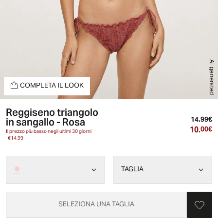
AI generated
COMPLETA IL LOOK
Reggiseno triangolo
Pr
in sangallo - Rosa
14.99€
10.
Pr
00€
Il prezzo più basso negli ultimi 30 giorni
€14.99
TAGLIA
SELEZIONA UNA TAGLIA