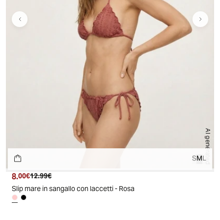
AI generated
S
M
L
8.
Prezzo attuale
Prezzo originale
00€
12.99€
Slip mare in sangallo con laccetti - Rosa