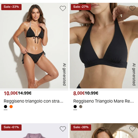
Sale
-
33
%
Sale
-
27
%
AI generated
AI generated
10.
Prezzo attuale
Prezzo originale
8.
Prezzo attuale
Prezzo originale
00€
14.99€
00€
10.99€
Reggiseno triangolo con strass eleganti - Nero
Reggiseno Triangolo Mare Regolabile - Nero
Sale
-
61
%
Sale
-
38
%