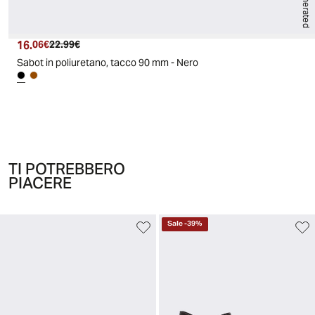
AI generated
16.
Prezzo attuale
Prezzo originale
06€
22.99€
Sabot in poliuretano, tacco 90 mm - Nero
TI POTREBBERO
PIACERE
Sale
-
39
%