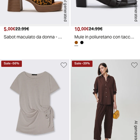
AI generated
AI generated
5.
Prezzo attuale
Prezzo originale
10.
Prezzo attuale
Prezzo originale
00€
22.99€
00€
24.99€
Sabot maculato da donna - Maculato
Mule in poliuretano con tacco effetto legno - Testa di moro
Sale
-
56
%
Sale
-
39
%
AI generated