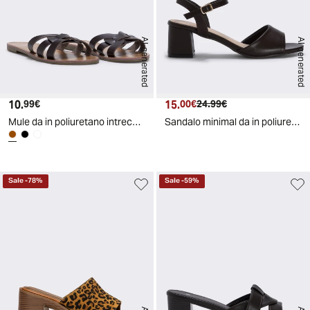
AI generated
AI generated
10.
Prezzo attuale
15.
Prezzo attuale
Prezzo originale
99€
00€
24.99€
Mule da in poliuretano intrecciate - Testa di moro
Sandalo minimal da in poliuretano - Testa di moro
Sale
-
78
%
Sale
-
59
%