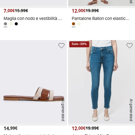
7.
Prezzo attuale
Prezzo originale
12.
Prezzo attuale
Prezzo originale
00€
15.99€
00€
19.99€
Maglia con nodo e vestibilità comoda - Grigio fango
Pantalone Ballon con elastico in vita - Marrone cioccolato
Sale
-
39
%
AI generated
AI generated
14.
Prezzo attuale
12.
Prezzo attuale
Prezzo originale
99€
00€
19.99€