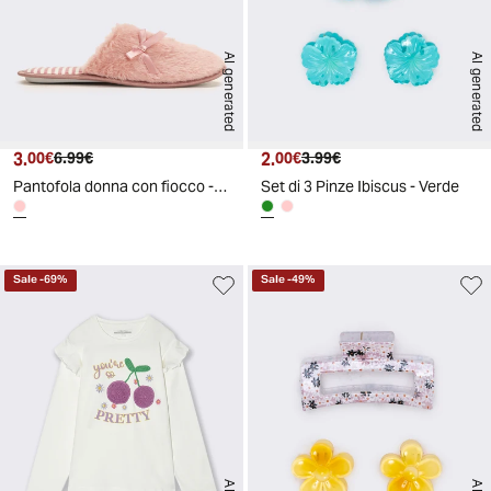
AI generated
AI generated
3.
Prezzo attuale
Prezzo originale
2.
Prezzo attuale
Prezzo originale
00€
6.99€
00€
3.99€
Pantofola donna con fiocco - Rosa
Set di 3 Pinze Ibiscus - Verde
Sale
-
69
%
Sale
-
49
%