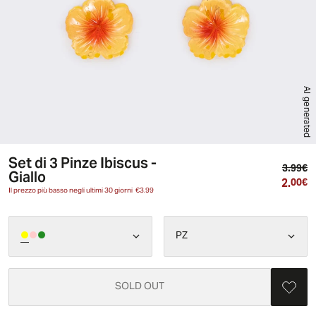
AI generated
Set di 3 Pinze Ibiscus -
Pr
3.99€
Giallo
2.
Pr
00€
Il prezzo più basso negli ultimi 30 giorni
€3.99
PZ
SOLD OUT