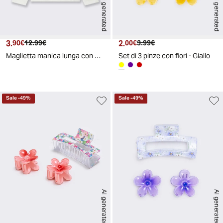
AI generated
AI generated
3.
Prezzo attuale
Prezzo originale
2.
Prezzo attuale
Prezzo originale
90€
12.99€
00€
3.99€
Maglietta manica lunga con applicazione da bambina - Bianco latte
Set di 3 pinze con fiori - Giallo
Sale
-
49
%
Sale
-
49
%
AI generated
AI generated