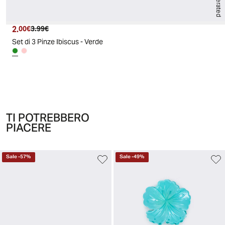
2.
Prezzo attuale
Prezzo originale
00€
3.99€
Set di 3 Pinze Ibiscus - Verde
TI POTREBBERO
PIACERE
Sale
-
57
%
Sale
-
49
%