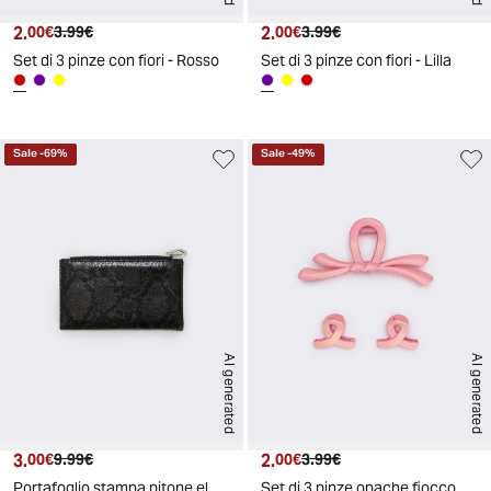
2.
Prezzo attuale
Prezzo originale
2.
Prezzo attuale
Prezzo originale
00€
3.99€
00€
3.99€
Set di 3 pinze con fiori - Rosso
Set di 3 pinze con fiori - Lilla
Sale
-
69
%
Sale
-
49
%
AI generated
AI generated
3.
Prezzo attuale
Prezzo originale
2.
Prezzo attuale
Prezzo originale
00€
9.99€
00€
3.99€
Portafoglio stampa pitone elegante - Nero
Set di 3 pinze opache fiocco - Rosa