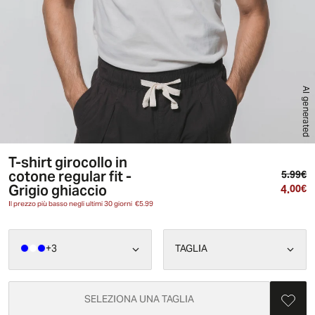
AI generated
T-shirt girocollo in
cotone regular fit -
Pr
5.99€
Grigio ghiaccio
4.
Pr
00€
Il prezzo più basso negli ultimi 30 giorni
€5.99
+
3
TAGLIA
SELEZIONA UNA TAGLIA