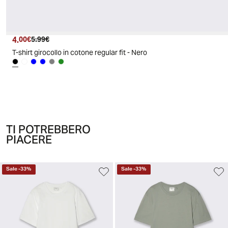
4.
Prezzo attuale
Prezzo originale
00€
5.99€
T-shirt girocollo in cotone regular fit - Nero
TI POTREBBERO
PIACERE
Sale
-
33
%
Sale
-
33
%