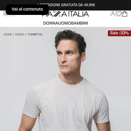
SPEDIZIONE GRATUITA DA 49,99€
Vai al contenuto
Vai al contenuto
DONNA
UOMO
BAMBINI
Sale
-
33
%
HOME
/
UOMO
/
T-SHIRT GI...