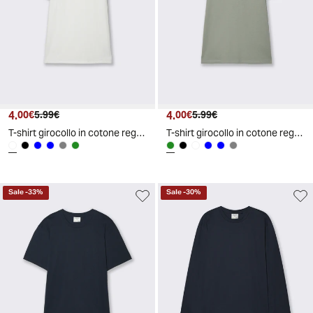
4.
Prezzo attuale
Prezzo originale
4.
Prezzo attuale
Prezzo originale
00€
5.99€
00€
5.99€
T-shirt girocollo in cotone regular fit - Bianco
T-shirt girocollo in cotone regular fit - Verde salvia
Sale
-
33
%
Sale
-
30
%