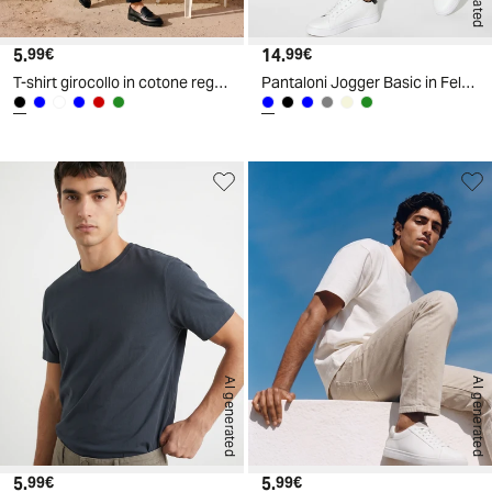
5.
Prezzo attuale
14.
Prezzo attuale
99€
99€
T-shirt girocollo in cotone regular fit - Nero
Pantaloni Jogger Basic in Felpa con Elastico - Blu
AI generated
AI generated
5.
Prezzo attuale
5.
Prezzo attuale
99€
99€