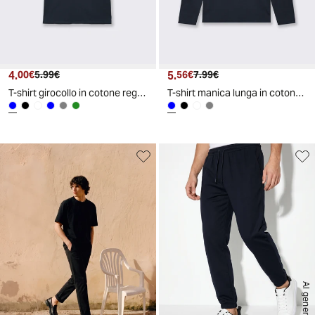
4.
Prezzo attuale
Prezzo originale
5.
Prezzo attuale
Prezzo originale
00€
5.99€
56€
7.99€
T-shirt girocollo in cotone regular fit - Blu
T-shirt manica lunga in cotone regular fit - Blu
AI generated