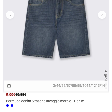
AI generated
3/4
4/5
5/6
7/8
8/9
9/10
11/12
13/14
5.
Prezzo attuale
Prezzo originale
00€
10.99€
Bermuda denim 5 tasche lavaggio marble - Denim