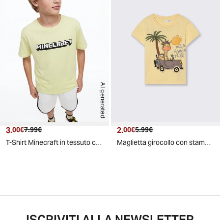
AI generated
3.
Prezzo attuale
Prezzo originale
2.
Prezzo attuale
Prezzo originale
00€
7.99€
00€
5.99€
T-Shirt Minecraft in tessuto con stampe - Verde
Maglietta girocollo con stampa e ricamo - Ocra