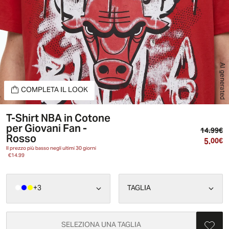
AI generated
COMPLETA IL LOOK
T-Shirt NBA in Cotone
per Giovani Fan -
Pr
14.99€
Rosso
5.
Pr
00€
Il prezzo più basso negli ultimi 30 giorni
€14.99
+
3
TAGLIA
SELEZIONA UNA TAGLIA