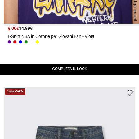
AI generated
5.
Prezzo attuale
Prezzo originale
00€
14.99€
T-Shirt NBA in Cotone per Giovani Fan - Viola
COMPLETA IL LOOK
Sale
-
54
%