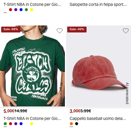
T-Shirt NBA in Cotone per Giovani Fan - Bianco
Salopette corta in felpa sportiva con tasca - Grigio mastice
Sale
-
66
%
Sale
-
49
%
AI generated
AI generated
5.
Prezzo attuale
Prezzo originale
3.
Prezzo attuale
Prezzo originale
00€
14.99€
00€
5.99€
T-Shirt NBA in Cotone per Giovani Fan - Verde
Cappello baseball uomo delavè - Arancio