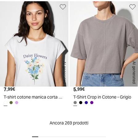
AI generated
AI generated
7.
Prezzo attuale
5.
Prezzo attuale
99€
99€
T-shirt cotone manica corta con stampa
T-Shirt Crop in Cotone - Grigio
Ancora 269 prodotti