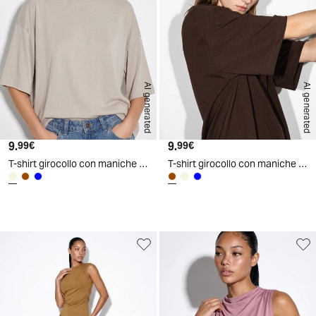
AI generated
AI generated
9.
Prezzo attuale
9.
Prezzo attuale
99€
99€
T-shirt girocollo con maniche a pipistrello - Beige grano
T-shirt girocollo con maniche a pipistrello - Moro
d
A
I
g
e
n
e
r
a
t
e