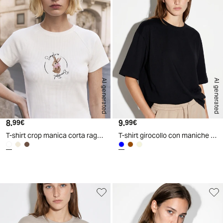
AI generated
AI generated
8.
Prezzo attuale
9.
Prezzo attuale
99€
99€
T-shirt crop manica corta raglan
T-shirt girocollo con maniche a pipistrello - Blu