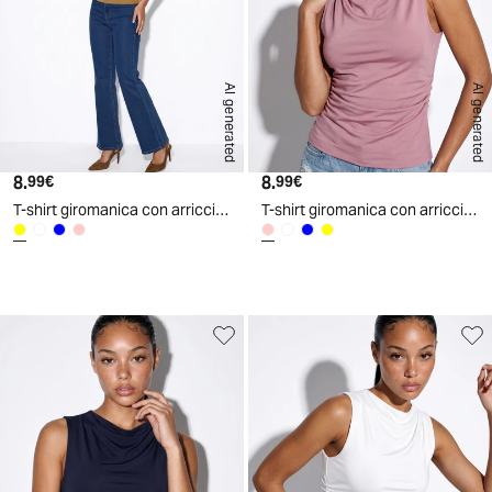
AI generated
AI generated
8.
Prezzo attuale
8.
Prezzo attuale
99€
99€
T-shirt giromanica con arriccio elegante - Senape
T-shirt giromanica con arriccio elegante - Rosa
d
A
I
g
e
n
e
r
a
t
e