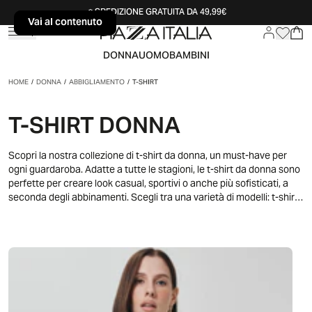
SPEDIZIONE GRATUITA DA 49,99€
Vai al contenuto
Vai al contenuto
DONNA
UOMO
BAMBINI
HOME
/
DONNA
/
ABBIGLIAMENTO
/
T-SHIRT
T-SHIRT DONNA
Scopri la nostra collezione di t-shirt da donna, un must-have per
ogni guardaroba. Adatte a tutte le stagioni, le t-shirt da donna sono
perfette per creare look casual, sportivi o anche più sofisticati, a
seconda degli abbinamenti. Scegli tra una varietà di modelli: t-shirt
a maniche corte, lunghe, oversize, aderenti o con stampe creative,
per esprimere la tua personalità e il tuo stile unico. Facili da
abbinare a jeans, pantaloni, gonne o shorts, le t-shirt da donna sono
ideali per ogni occasione, dal tempo libero al lavoro, dai momenti di
relax alle serate fuori. Con una gamma di colori e taglie disponibili,
ogni t-shirt può adattarsi perfettamente al tuo look quotidiano.
Aggiungi un tocco di freschezza e comfort al tuo outfit con le t-shirt
da donna più versatili, per uno stile sempre alla moda!