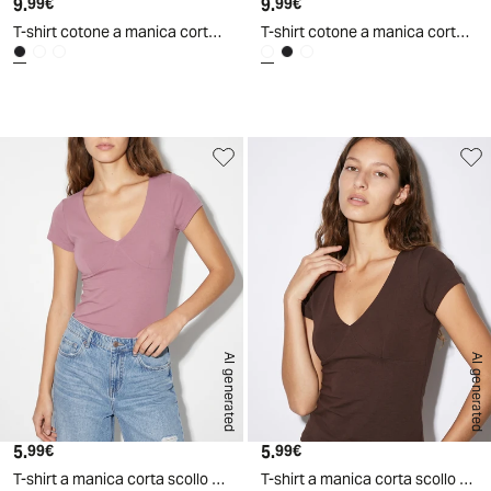
9.
Prezzo attuale
9.
Prezzo attuale
99€
99€
T-shirt cotone a manica corta con applicazioni
T-shirt cotone a manica corta con applicazioni
d
A
I
g
e
n
e
r
a
t
e
AI generated
AI generated
5.
Prezzo attuale
5.
Prezzo attuale
99€
99€
T-shirt a manica corta scollo a V slim - Rosa
T-shirt a manica corta scollo a V slim - Moro