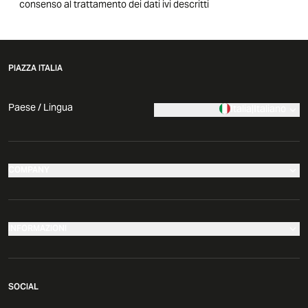
consenso al trattamento dei dati ivi descritti
PIAZZA ITALIA
Paese / Lingua
Italia
|
Italiano
COMPANY
I nostri negozi
Azienda
INFORMAZIONI
News
Effettua il tuo reso
Comunicati Stampa
SOCIAL
Governance
Segui il tuo ordine