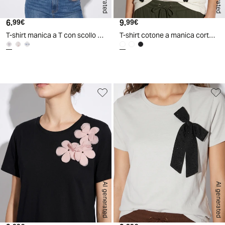
6.
Prezzo attuale
9.
Prezzo attuale
99€
99€
T-shirt manica a T con scollo paricollo
T-shirt cotone a manica corta con applicazioni
d
A
I
g
e
n
e
r
a
t
e
AI generated
AI generated