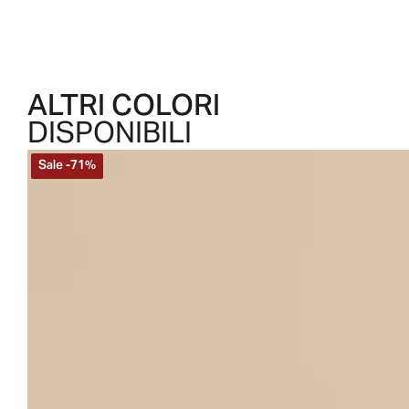
ALTRI COLORI
DISPONIBILI
Sale
-
71
%