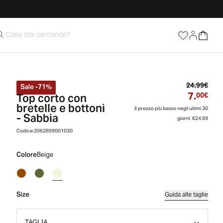
Prez
24.99€
Sale
-
71
%
7.
Top corto con
Prez
00€
bretelle e bottoni
Il prezzo più basso negli ultimi 30
- Sabbia
giorni
€24.99
Codice:
2062899001030
Colore
Beige
Size
Guida alle taglie