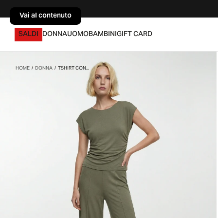
Vai al contenuto
Vai al contenuto
SALDI
DONNA
UOMO
BAMBINI
GIFT CARD
HOME
/
DONNA
/
TSHIRT CON...