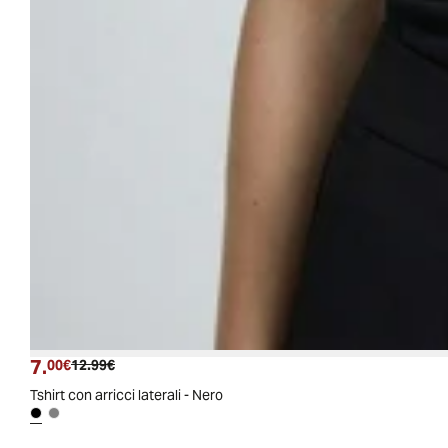
7.
Prezzo attuale
Prezzo originale
00€
12.99€
Tshirt con arricci laterali - Nero