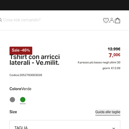
Prez
12.99€
Sale
-
46
%
7.
Tshirt con arricci
Prez
00€
laterali - Ve.milit.
Il prezzo più basso negli ultimi 30
giorni
€12.99
Codice:
2052783003028
Colore
Verde
Size
Guida alle taglie
TAGLIA