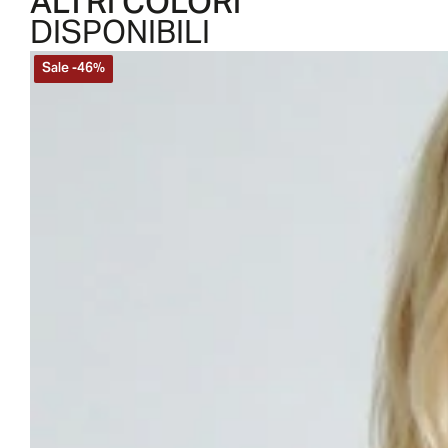
ALTRI COLORI
DISPONIBILI
Sale
-
46
%