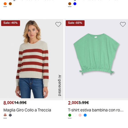
Sale
-
46
%
Sale
-
66
%
AI generated
8.
Prezzo attuale
Prezzo originale
2.
Prezzo attuale
Prezzo originale
00€
14.99€
00€
5.99€
Maglia Giro Collo a Treccia
T-shirt estiva bambina con rouches - Verde acqua