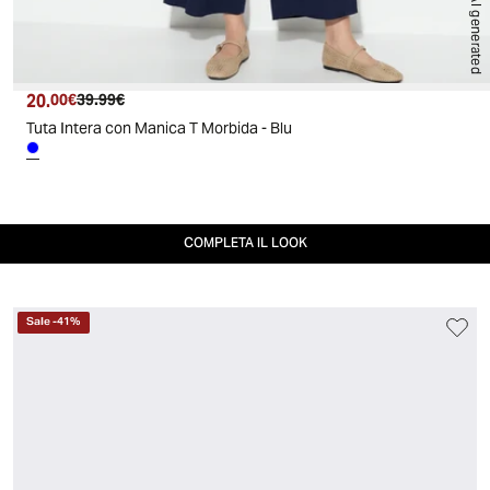
AI generated
20.
Prezzo attuale
Prezzo originale
00€
39.99€
Tuta Intera con Manica T Morbida - Blu
COMPLETA IL LOOK
Sale
-
41
%