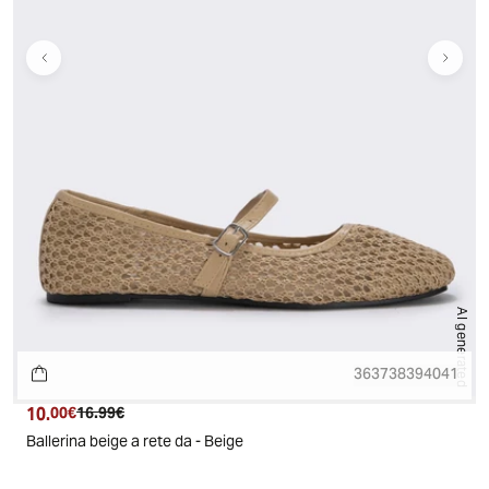
AI generated
36
37
38
39
40
41
10.
Prezzo attuale
Prezzo originale
00€
16.99€
Ballerina beige a rete da - Beige