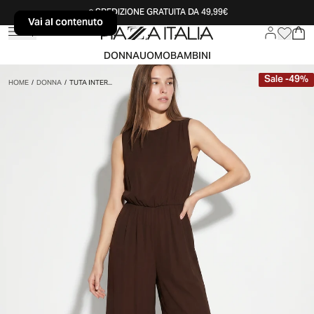
SPEDIZIONE GRATUITA DA 49,99€
Vai al contenuto
Vai al contenuto
DONNA
UOMO
BAMBINI
Sale
-
49
%
HOME
/
DONNA
/
TUTA INTER...