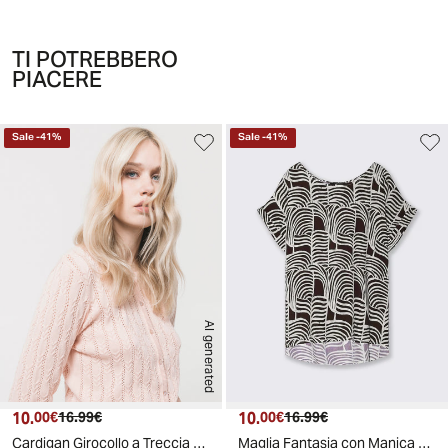
TI POTREBBERO
PIACERE
Sale
-
41
%
Sale
-
41
%
AI generated
10.
Prezzo attuale
Prezzo originale
10.
Prezzo attuale
Prezzo originale
00€
16.99€
00€
16.99€
Cardigan Girocollo a Treccia - Pesca
Maglia Fantasia con Manica a T - Moro