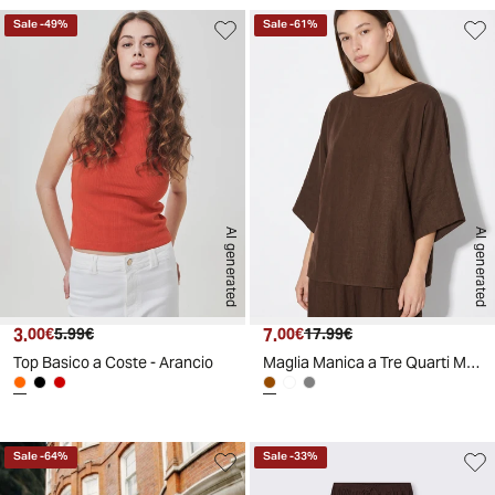
Sale
-
49
%
Sale
-
61
%
AI generated
AI generated
3.
Prezzo attuale
Prezzo originale
7.
Prezzo attuale
Prezzo originale
00€
5.99€
00€
17.99€
Top Basico a Coste - Arancio
Maglia Manica a Tre Quarti Morbida - Moro
Sale
-
64
%
Sale
-
33
%