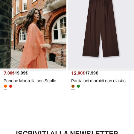
AI generated
7.
Prezzo attuale
Prezzo originale
12.
Prezzo attuale
Prezzo originale
00€
19.99€
00€
17.99€
Poncho Mantella con Scollo a Barca - Pesca
Pantaloni morbidi con elastico per lei - Moro