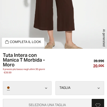
AI generated
COMPLETA IL LOOK
Tuta Intera con
Manica T Morbida -
Pr
39.99€
Moro
20.
Pr
00€
Il prezzo più basso negli ultimi 30 giorni
€39.99
TAGLIA
SELEZIONA UNA TAGLIA