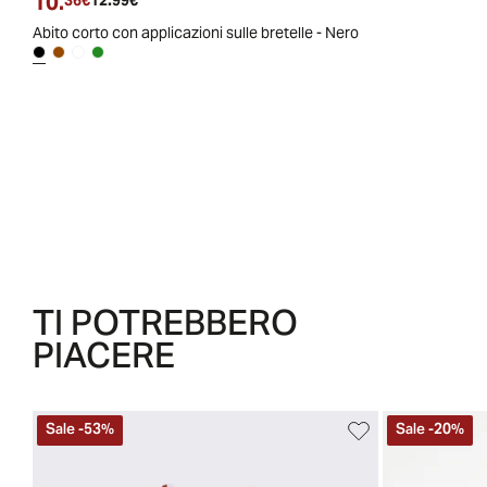
10.
Prezzo attuale
Prezzo originale
36€
12.99€
Abito corto con applicazioni sulle bretelle - Nero
TI POTREBBERO
PIACERE
Sale
-
53
%
Sale
-
20
%