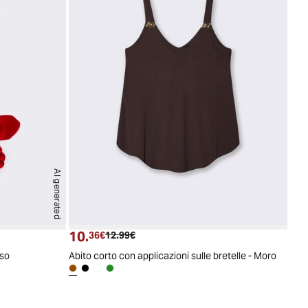
AI generated
10.
Prezzo attuale
Prezzo originale
36€
12.99€
sso
Abito corto con applicazioni sulle bretelle - Moro