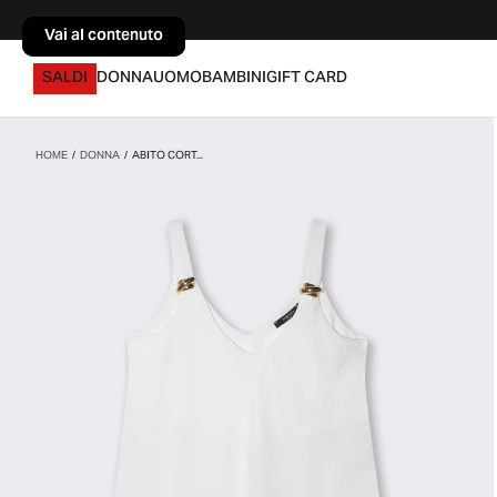
Vai al contenuto
Vai al contenuto
SALDI
DONNA
UOMO
BAMBINI
GIFT CARD
HOME
/
DONNA
/
ABITO CORT...