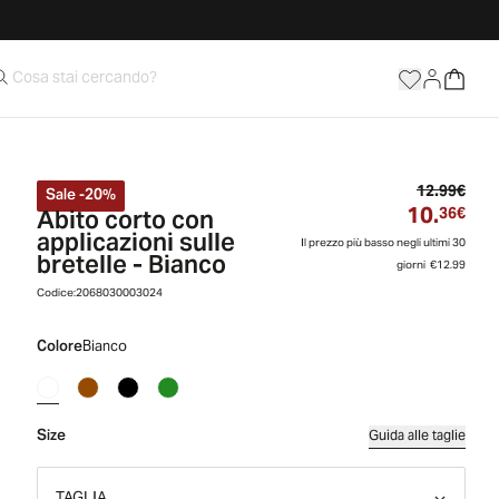
Prez
12.99€
Sale
-
20
%
10.
Abito corto con
Prez
36€
applicazioni sulle
Il prezzo più basso negli ultimi 30
bretelle - Bianco
giorni
€12.99
Codice:
2068030003024
Colore
Bianco
Size
Guida alle taglie