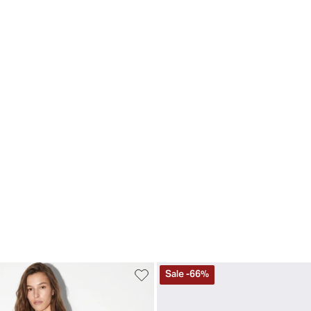
Sale
-
66
%