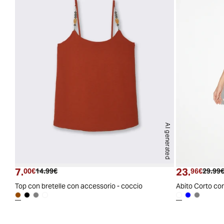
AI generated
7.
23.
Prezzo attuale
Prezzo originale
Prezzo
00€
14.99€
96€
29.99
Top con bretelle con accessorio - coccio
Abito Corto con 