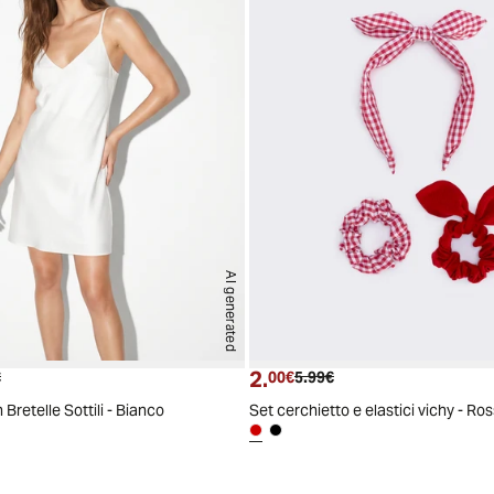
AI generated
2.
 attuale
Prezzo originale
Prezzo attuale
Prezzo originale
€
00€
5.99€
Bretelle Sottili - Bianco
Set cerchietto e elastici vichy - Ro