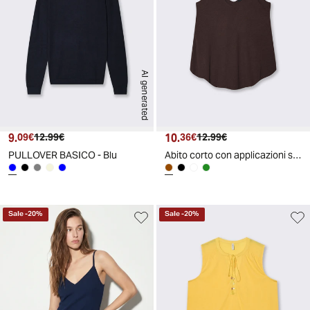
AI generated
9.
Prezzo attuale
Prezzo originale
10.
Prezzo attuale
Prezzo originale
09€
12.99€
36€
12.99€
PULLOVER BASICO - Blu
Abito corto con applicazioni sulle bretelle - Moro
Sale
-
20
%
Sale
-
20
%