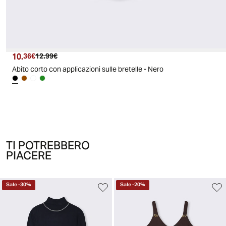
10.
Prezzo attuale
Prezzo originale
36€
12.99€
Abito corto con applicazioni sulle bretelle - Nero
TI POTREBBERO
PIACERE
Sale
-
30
%
Sale
-
20
%