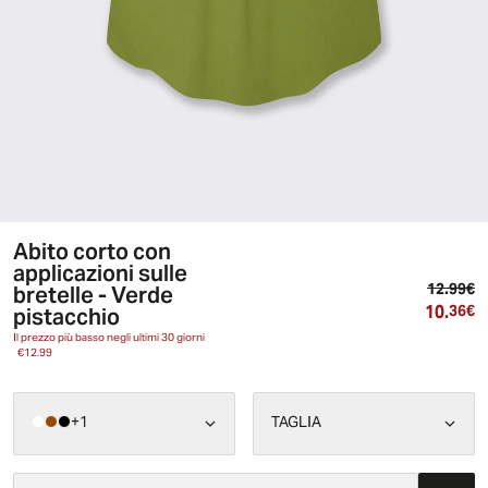
Abito corto con
applicazioni sulle
Pr
bretelle - Verde
12.99€
10.
Pr
pistacchio
36€
Il prezzo più basso negli ultimi 30 giorni
€12.99
+
1
TAGLIA