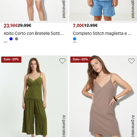
AI generated
AI generated
23.
Prezzo attuale
Prezzo originale
7.
Prezzo attuale
Prezzo originale
96€
29.99€
00€
12.99€
Abito Corto con Bretelle Sottili - Bianco
Completo Stitch maglietta e bermuda corto - Azzurro
Sale
-
20
%
Sale
-
20
%
AI generated
AI generated