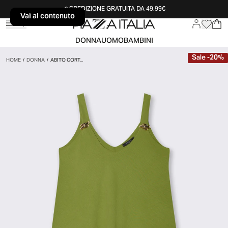
SPEDIZIONE GRATUITA DA 49,99€
Vai al contenuto
Vai al contenuto
DONNA
UOMO
BAMBINI
Sale
-
20
%
HOME
/
DONNA
/
ABITO CORT...