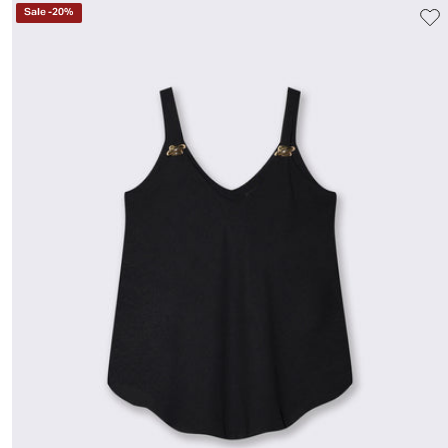
Sale
-
20
%