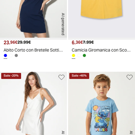
AI generated
23.
Prezzo attuale
Prezzo originale
6.
Prezzo attuale
Prezzo originale
96€
29.99€
36€
7.99€
Abito Corto con Bretelle Sottili - Blu
Camicia Giromanica con Scollo a V e Laccetto - Giallo limone
Sale
-
20
%
Sale
-
46
%