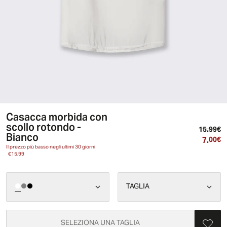
Casacca morbida con
scollo rotondo -
Pr
15.99€
Bianco
7.
Pr
00€
Il prezzo più basso negli ultimi 30 giorni
€15.99
TAGLIA
SELEZIONA UNA TAGLIA