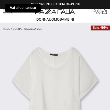
SPEDIZIONE GRATUITA DA 49,99€
Vai al contenuto
Vai al contenuto
DONNA
UOMO
BAMBINI
Sale
-
56
%
HOME
/
DONNA
/
CASACCA MO...