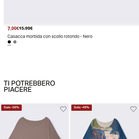
7.
Prezzo attuale
Prezzo originale
00€
15.99€
Casacca morbida con scollo rotondo - Nero
TI POTREBBERO
PIACERE
Sale
-
56
%
Sale
-
49
%