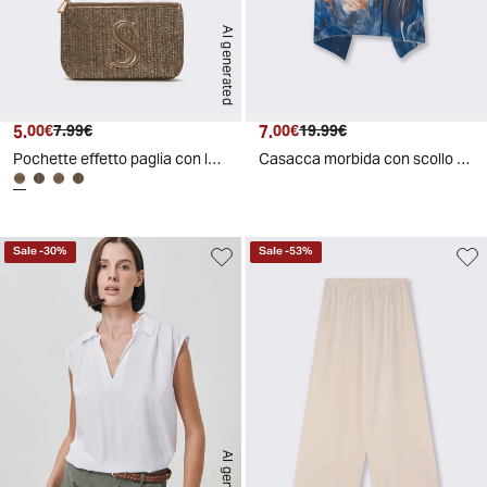
AI generated
5.
Prezzo attuale
Prezzo originale
7.
Prezzo attuale
Prezzo originale
00€
7.99€
00€
19.99€
Pochette effetto paglia con lettera
Casacca morbida con scollo rotondo - Blu
Sale
-
30
%
Sale
-
53
%