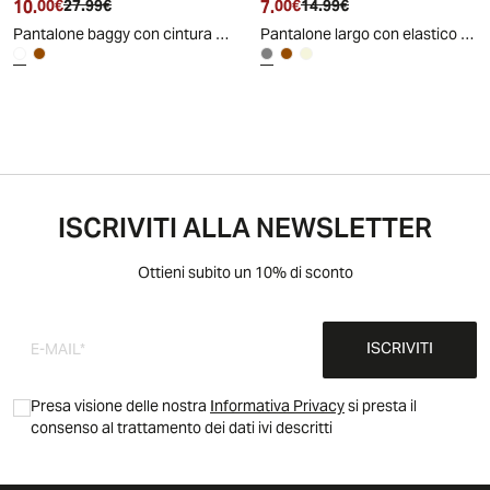
10.
Prezzo attuale
Prezzo originale
7.
Prezzo attuale
Prezzo originale
00€
27.99€
00€
14.99€
Pantalone baggy con cintura - Cammello
Pantalone largo con elastico in vita - Grigio fango
ISCRIVITI ALLA NEWSLETTER
Ottieni subito un 10% di sconto
ISCRIVITI
Presa visione delle nostra
Informativa Privacy
si presta il
consenso al trattamento dei dati ivi descritti