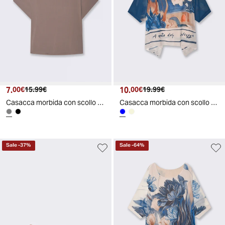
7.
Prezzo attuale
Prezzo originale
10.
Prezzo attuale
Prezzo originale
00€
15.99€
00€
19.99€
Casacca morbida con scollo rotondo - Grigio fango
Casacca morbida con scollo rotondo - Blu
Sale
-
37
%
Sale
-
64
%