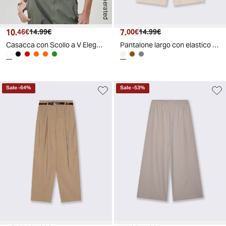
AI generated
10.
Prezzo attuale
Prezzo originale
7.
Prezzo attuale
Prezzo originale
46€
14.99€
00€
14.99€
Casacca con Scollo a V Elegante - Bianco
Pantalone largo con elastico in vita - Beige
Sale
-
64
%
Sale
-
53
%