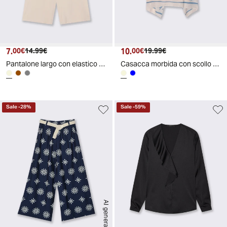
7.
Prezzo attuale
Prezzo originale
10.
Prezzo attuale
Prezzo originale
00€
14.99€
00€
19.99€
Pantalone largo con elastico in vita - Beige
Casacca morbida con scollo rotondo - Beige
Sale
-
28
%
Sale
-
59
%
AI generated