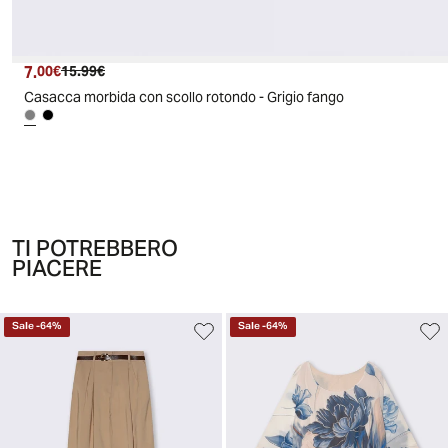
7.
Prezzo attuale
Prezzo originale
00€
15.99€
Casacca morbida con scollo rotondo - Grigio fango
TI POTREBBERO
PIACERE
Sale
-
64
%
Sale
-
64
%