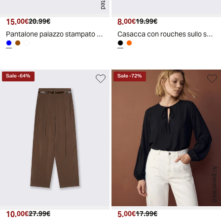
15.
Prezzo attuale
Prezzo originale
8.
Prezzo attuale
Prezzo originale
00€
20.99€
00€
19.99€
Pantalone palazzo stampato con cintura - Blu
Casacca con rouches sullo scollo - Nero
Sale
-
64
%
Sale
-
72
%
AI generated
10.
Prezzo attuale
Prezzo originale
5.
Prezzo attuale
Prezzo originale
00€
27.99€
00€
17.99€