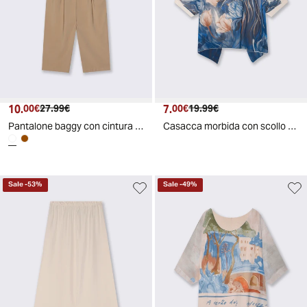
10.
Prezzo attuale
Prezzo originale
7.
Prezzo attuale
Prezzo originale
00€
27.99€
00€
19.99€
Pantalone baggy con cintura - Cammello
Casacca morbida con scollo rotondo - Blu
Sale
-
53
%
Sale
-
49
%