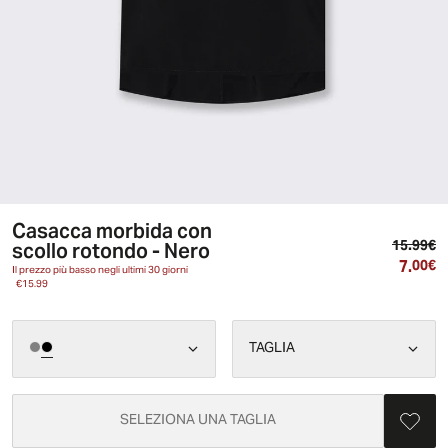
Casacca morbida con
Pr
scollo rotondo - Nero
15.99€
7.
Pr
00€
Il prezzo più basso negli ultimi 30 giorni
€15.99
TAGLIA
SELEZIONA UNA TAGLIA