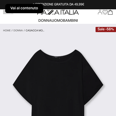
SPEDIZIONE GRATUITA DA 49,99€
Vai al contenuto
Vai al contenuto
DONNA
UOMO
BAMBINI
Sale
-
56
%
HOME
/
DONNA
/
CASACCA MO...