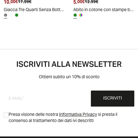
10.
Prezzo attuale
Prezzo originale
5.
Prezzo attuale
Prezzo originale
00€
17.99€
00€
12.99€
Giacca Tre Quarti Senza Bottoni - Grigio fango
Abito in cotone con stampe by Stitch - Verde acqua
ISCRIVITI ALLA NEWSLETTER
Ottieni subito un 10% di sconto
ISCRIVITI
Presa visione delle nostra
Informativa Privacy
si presta il
consenso al trattamento dei dati ivi descritti