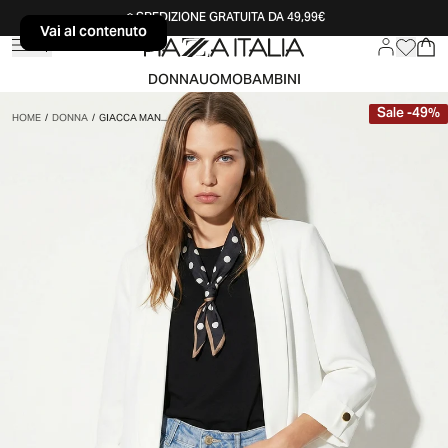
SPEDIZIONE GRATUITA DA 49,99€
Vai al contenuto
Vai al contenuto
DONNA
UOMO
BAMBINI
Sale
-
49
%
HOME
/
DONNA
/
GIACCA MAN...