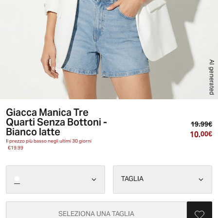
AI generated
Giacca Manica Tre
Quarti Senza Bottoni -
Pr
19.99€
Bianco latte
10.
Pr
00€
Il prezzo più basso negli ultimi 30 giorni
€19.99
TAGLIA
SELEZIONA UNA TAGLIA