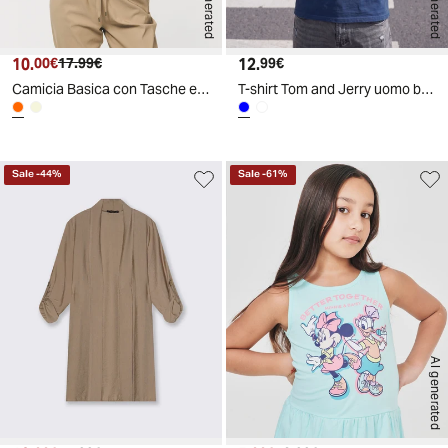
AI generated
AI generated
10.
Prezzo attuale
Prezzo originale
12.
Prezzo attuale
00€
17.99€
99€
Camicia Basica con Tasche e Laccio - Pesca
T-shirt Tom and Jerry uomo boxy fit - Blu
Sale
-
44
%
Sale
-
61
%
AI generated