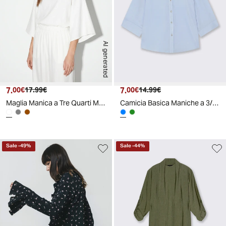
AI generated
7.
Prezzo attuale
Prezzo originale
7.
Prezzo attuale
Prezzo originale
00€
17.99€
00€
14.99€
Maglia Manica a Tre Quarti Morbida - Bianco
Camicia Basica Maniche a 3/4 - Celeste
Sale
-
49
%
Sale
-
44
%