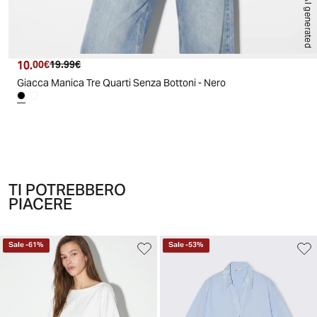
AI generated
10.
Prezzo attuale
Prezzo originale
00€
19.99€
Giacca Manica Tre Quarti Senza Bottoni - Nero
TI POTREBBERO
PIACERE
Sale
-
61
%
Sale
-
53
%