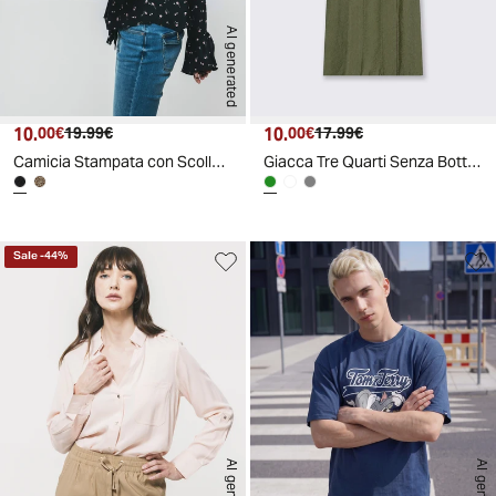
AI generated
10.
Prezzo attuale
Prezzo originale
10.
Prezzo attuale
Prezzo originale
00€
19.99€
00€
17.99€
Camicia Stampata con Scollo a V e Rouches
Giacca Tre Quarti Senza Bottoni - Ve.milit.
Sale
-
44
%