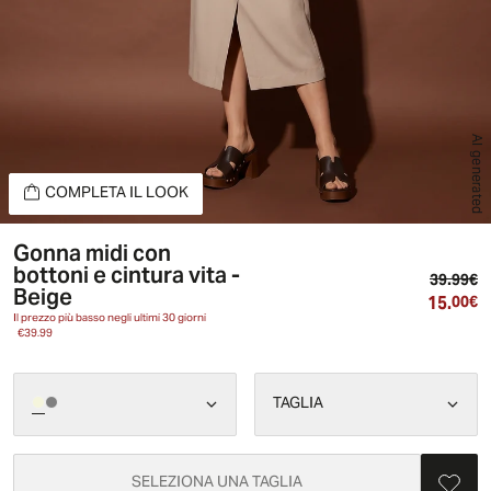
AI generated
COMPLETA IL LOOK
Gonna midi con
bottoni e cintura vita -
Pr
39.99€
Beige
15.
Pr
00€
Il prezzo più basso negli ultimi 30 giorni
€39.99
TAGLIA
SELEZIONA UNA TAGLIA