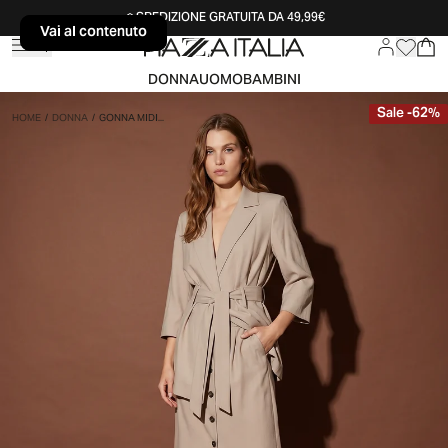
SPEDIZIONE GRATUITA DA 49,99€
Vai al contenuto
Vai al contenuto
DONNA
UOMO
BAMBINI
Sale
-
62
%
HOME
/
DONNA
/
GONNA MIDI...