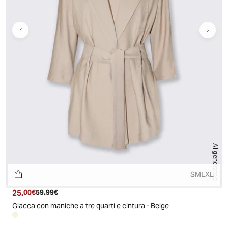
AI generated
S
M
L
XL
25.
Prezzo attuale
Prezzo originale
00€
59.99€
Giacca con maniche a tre quarti e cintura - Beige