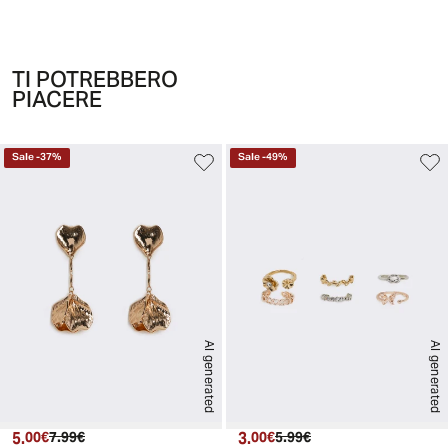
TI POTREBBERO
PIACERE
Sale
-
37
%
Sale
-
49
%
AI generated
AI generated
5.
Prezzo attuale
Prezzo originale
3.
Prezzo attuale
Prezzo originale
00€
7.99€
00€
5.99€