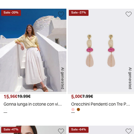
Sale
-
20
%
Sale
-
37
%
AI generated
AI generated
15.
Prezzo attuale
Prezzo originale
5.
Prezzo attuale
Prezzo originale
96€
19.99€
00€
7.99€
Gonna lunga in cotone con vita arricciata - Bianco
Orecchini Pendenti con Tre Pietre Eleganti - Rosa
Sale
-
47
%
Sale
-
64
%