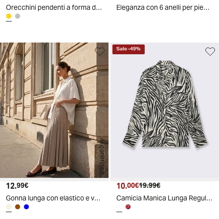
Orecchini pendenti a forma di petali - Oro rosa
Eleganza con 6 anelli per piedi - Multicolore
Sale
-
49
%
AI generated
12.
Prezzo attuale
10.
Prezzo attuale
Prezzo originale
99€
00€
19.99€
Gonna lunga con elastico e vestibilità ampia - Beige grano
Camicia Manica Lunga Regular Fit