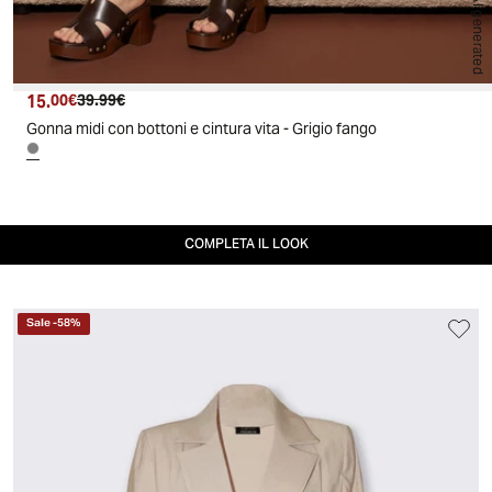
AI generated
15.
Prezzo attuale
Prezzo originale
00€
39.99€
Gonna midi con bottoni e cintura vita - Grigio fango
COMPLETA IL LOOK
Sale
-
58
%