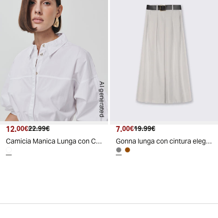
AI generated
12.
Prezzo attuale
Prezzo originale
7.
Prezzo attuale
Prezzo originale
00€
22.99€
00€
19.99€
Camicia Manica Lunga con Cintura - Bianco
Gonna lunga con cintura elegante e versatile - Grigio fango