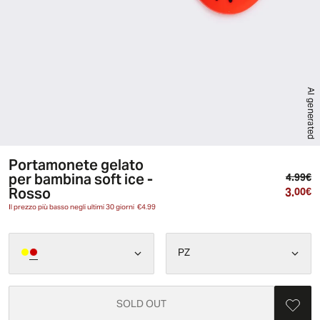
AI generated
Portamonete gelato
per bambina soft ice -
Pr
4.99€
Rosso
3.
Pr
00€
Il prezzo più basso negli ultimi 30 giorni
€4.99
PZ
SOLD OUT