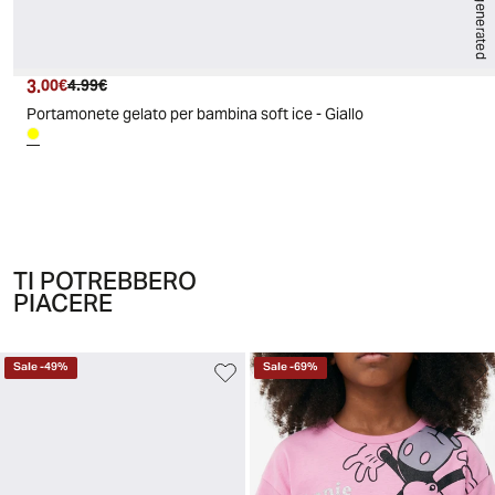
AI generated
3.
Prezzo attuale
Prezzo originale
00€
4.99€
Portamonete gelato per bambina soft ice - Giallo
TI POTREBBERO
PIACERE
Sale
-
49
%
Sale
-
69
%