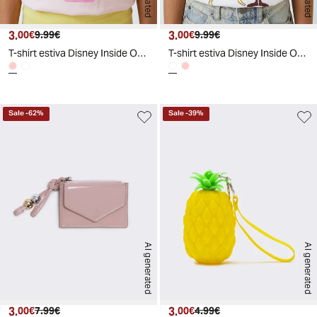
3.
Prezzo attuale
Prezzo originale
3.
Prezzo attuale
Prezzo originale
00€
9.99€
00€
9.99€
T-shirt estiva Disney Inside Out emozionante - Rosa
T-shirt estiva Disney Inside Out emozionante - Bianco
Sale
-
62
%
Sale
-
39
%
AI generated
AI generated
3.
Prezzo attuale
Prezzo originale
3.
Prezzo attuale
Prezzo originale
00€
7.99€
00€
4.99€