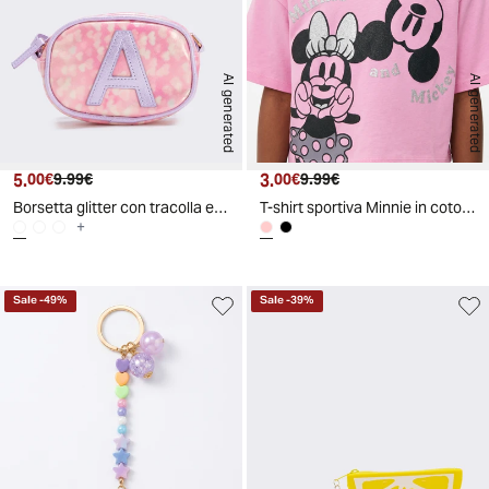
AI generated
AI generated
5.
Prezzo attuale
Prezzo originale
3.
Prezzo attuale
Prezzo originale
00€
9.99€
00€
9.99€
Borsetta glitter con tracolla elegante
T-shirt sportiva Minnie in cotone dinamico - Rosa
+
Sale
-
49
%
Sale
-
39
%