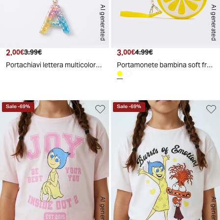
AI generated
AI generated
2.
Prezzo attuale
Prezzo originale
3.
Prezzo attuale
Prezzo originale
00€
3.99€
00€
4.99€
Portachiavi lettera multicolor bambina - Assortito
Portamonete bambina soft fruit - Giallo
Sale
-
69
%
Sale
-
69
%
AI generated
AI generated