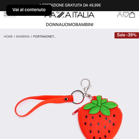
SPEDIZIONE GRATUITA DA 49,99€
Vai al contenuto
Vai al contenuto
DONNA
UOMO
BAMBINI
Sale
-
39
%
HOME
/
BAMBINA
/
PORTAMONET...