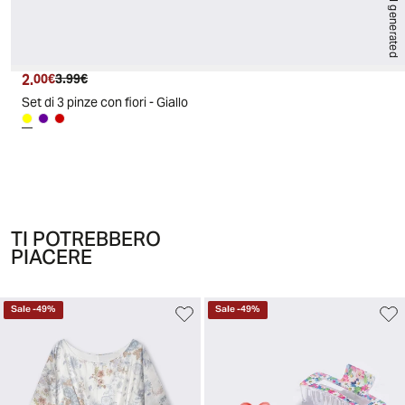
AI generated
2.
Prezzo attuale
Prezzo originale
00€
3.99€
Set di 3 pinze con fiori - Giallo
TI POTREBBERO
PIACERE
Sale
-
49
%
Sale
-
49
%