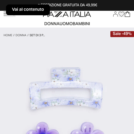
SPEDIZIONE GRATUITA DA 49,99€
Vai al contenuto
Vai al contenuto
DONNA
UOMO
BAMBINI
Sale
-
49
%
HOME
/
DONNA
/
SET DI 3 P...