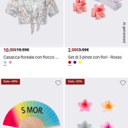
AI generated
10.
Prezzo attuale
Prezzo originale
2.
Prezzo attuale
Prezzo originale
00€
19.99€
00€
3.99€
Casacca floreale con fiocco all'orlo
Set di 3 pinze con fiori - Rosso
Sale
-
49
%
Sale
-
33
%