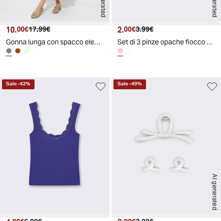
10.
Prezzo attuale
Prezzo originale
2.
Prezzo attuale
Prezzo originale
00€
17.99€
00€
3.99€
Gonna lunga con spacco elegante e versatile - Grigio fango
Set di 3 pinze opache fiocco - Rosa
Sale
-
42
%
Sale
-
49
%
AI generated