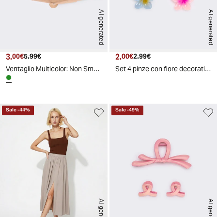
AI generated
AI generated
3.
Prezzo attuale
Prezzo originale
2.
Prezzo attuale
Prezzo originale
00€
5.99€
00€
2.99€
Ventaglio Multicolor: Non Smetterò Mai di Splendere - Verde
Set 4 pinze con fiore decorativo - Multicolore
Sale
-
44
%
Sale
-
49
%
AI generated
AI generated