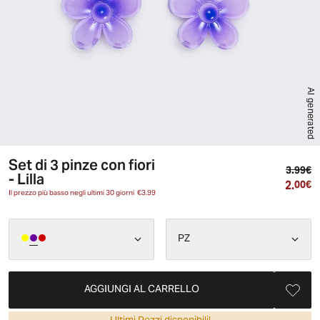
AI generated
Set di 3 pinze con fiori
Pr
3.99€
- Lilla
2.
Pr
00€
Il prezzo più basso negli ultimi 30 giorni
€3.99
PZ
AGGIUNGI AL CARRELLO