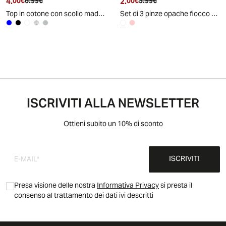
4.
Prezzo attuale
Prezzo originale
2.
Prezzo attuale
Prezzo originale
00€
6.99€
00€
3.99€
Top in cotone con scollo madonna e fiocco - Blu cobalto
Set di 3 pinze opache fiocco - Bianco
ISCRIVITI ALLA NEWSLETTER
Ottieni subito un 10% di sconto
ISCRIVITI
Presa visione delle nostra
Informativa Privacy
si presta il
consenso al trattamento dei dati ivi descritti