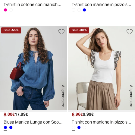
T-shirt in cotone con maniche in pizzo - Fuxia
T-shirt con maniche in pizzo sangallo
Sale
-
55
%
Sale
-
30
%
AI generated
AI generated
8.
Prezzo attuale
Prezzo originale
6.
Prezzo attuale
Prezzo originale
00€
17.99€
96€
9.99€
Blusa Manica Lunga con Scollo a V e Rouches - Denim
T-shirt con maniche in pizzo sangallo - Bianco