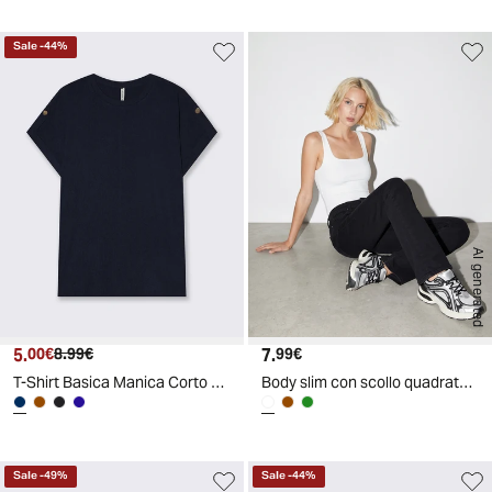
Sale
-
44
%
AI generated
5.
Prezzo attuale
Prezzo originale
7.
Prezzo attuale
00€
8.99€
99€
T-Shirt Basica Manica Corto con Spacchetti - Blu
Body slim con scollo quadrato elegante - Bianco latte
Sale
-
49
%
Sale
-
44
%