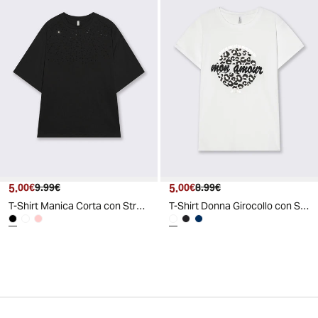
5.
Prezzo attuale
Prezzo originale
5.
Prezzo attuale
Prezzo originale
00€
9.99€
00€
8.99€
T-Shirt Manica Corta con Strass - Nero
T-Shirt Donna Girocollo con Stampa Regular