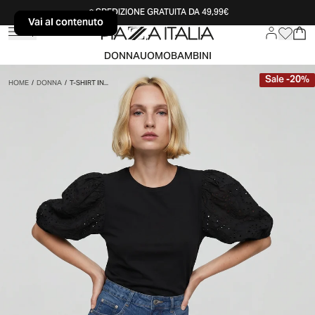
SPEDIZIONE GRATUITA DA 49,99€
Vai al contenuto
Vai al contenuto
DONNA
UOMO
BAMBINI
Sale
-
20
%
HOME
/
DONNA
/
T-SHIRT IN...