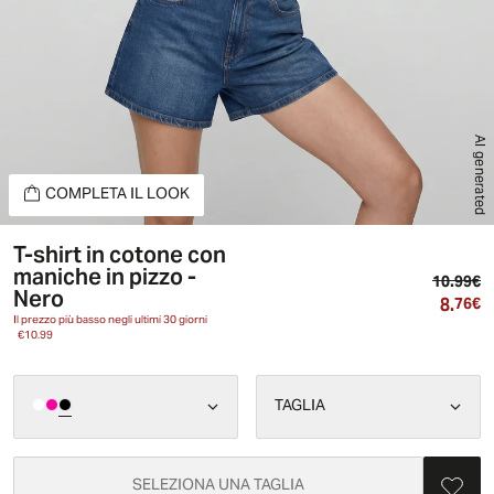
AI generated
COMPLETA IL LOOK
T-shirt in cotone con
maniche in pizzo -
Pr
10.99€
Nero
8.
Pr
76€
Il prezzo più basso negli ultimi 30 giorni
€10.99
TAGLIA
SELEZIONA UNA TAGLIA