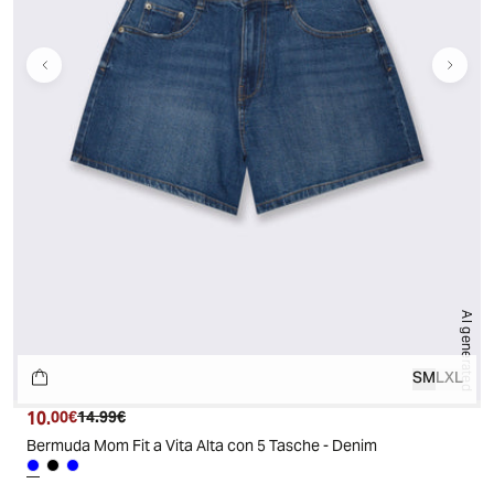
AI generated
S
M
L
XL
10.
Prezzo attuale
Prezzo originale
00€
14.99€
Bermuda Mom Fit a Vita Alta con 5 Tasche - Denim