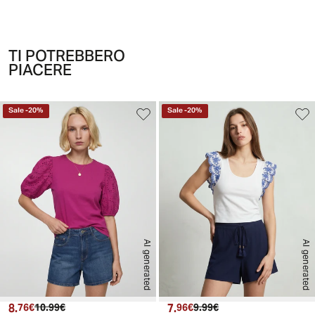
TI POTREBBERO
PIACERE
Sale
-
20
%
Sale
-
20
%
AI generated
AI generated
8.
Prezzo attuale
Prezzo originale
7.
Prezzo attuale
Prezzo originale
76€
10.99€
96€
9.99€