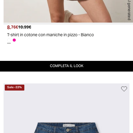
AI generated
8.
Prezzo attuale
Prezzo originale
76€
10.99€
T-shirt in cotone con maniche in pizzo - Bianco
COMPLETA IL LOOK
Sale
-
33
%