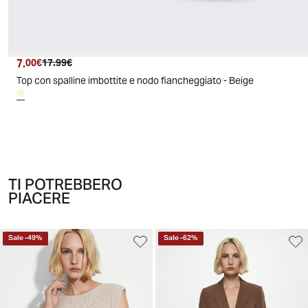
7.
Prezzo attuale
Prezzo originale
00€
17.99€
Top con spalline imbottite e nodo fiancheggiato - Beige
TI POTREBBERO
PIACERE
Sale
-
49
%
Sale
-
62
%