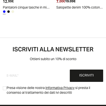
12.
Prezzo attuale
7.
Prezzo attuale
Prezzo originale
99€
00€
19.99€
Pantaloni cinque tasche in misto cotone - Blu
Salopette denim 100% cotone con rouches - Denim chiaro
ISCRIVITI ALLA NEWSLETTER
Ottieni subito un 10% di sconto
ISCRIVITI
Presa visione delle nostra
Informativa Privacy
si presta il
consenso al trattamento dei dati ivi descritti