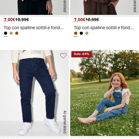
AI generated
AI generated
7.
Prezzo attuale
Prezzo originale
7.
Prezzo attuale
Prezzo originale
00€
10.99€
00€
10.99€
Top con spalline sottili e fondo arricciato - Nero
Top con spalline sottili e fondo arricciato - Marrone cioccolato
Sale
-
64
%
AI generated
AI generated