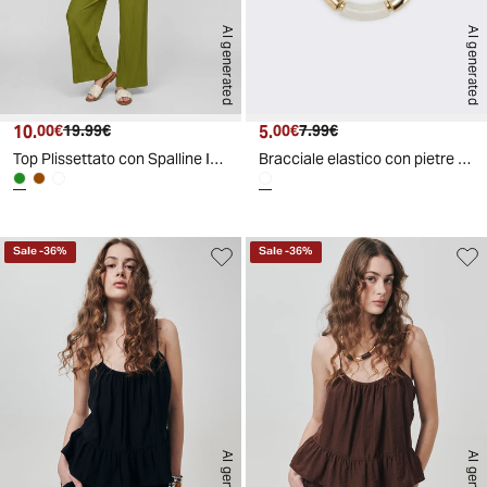
AI generated
AI generated
10.
Prezzo attuale
Prezzo originale
5.
Prezzo attuale
Prezzo originale
00€
19.99€
00€
7.99€
Top Plissettato con Spalline Imbottite - Verde
Bracciale elastico con pietre e metallo - Crema
Sale
-
36
%
Sale
-
36
%