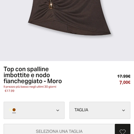
Top con spalline
imbottite e nodo
Pr
17.99€
fiancheggiato - Moro
7.
Pr
00€
Il prezzo più basso negli ultimi 30 giorni
€17.99
TAGLIA
SELEZIONA UNA TAGLIA