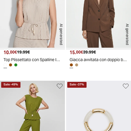
AI generated
AI generated
10.
Prezzo attuale
Prezzo originale
15.
Prezzo attuale
Prezzo originale
00€
19.99€
00€
39.99€
Top Plissettato con Spalline Imbottite - Bianco gesso
Giacca avvitata con doppio bottone - Moro
Sale
-
49
%
Sale
-
37
%