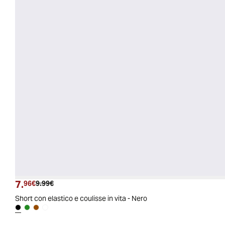
7.
Prezzo attuale
Prezzo originale
96€
9.99€
Short con elastico e coulisse in vita - Nero