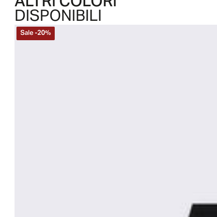
ALTRI COLORI
DISPONIBILI
Sale
-
20
%