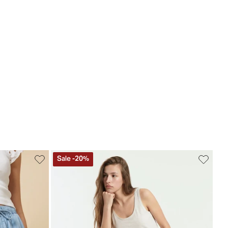
Sale
-
20
%