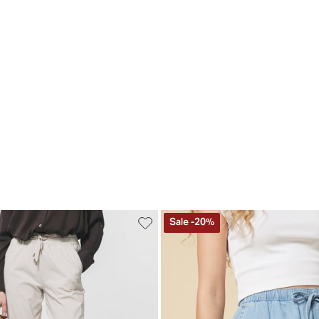
Sale
-
20
%