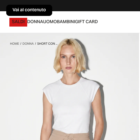
Vai al contenuto
Vai al contenuto
SALDI
DONNA
UOMO
BAMBINI
GIFT CARD
HOME
/
DONNA
/
SHORT CON ...