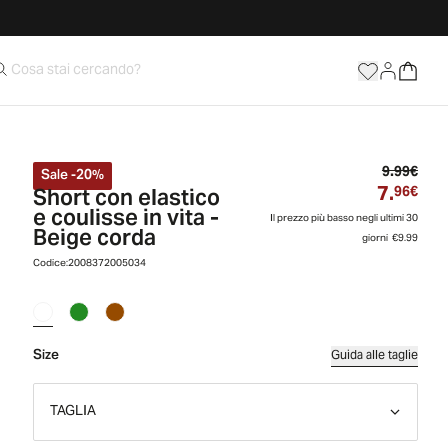
Prez
9.99€
Sale
-
20
%
7.
Short con elastico
Prez
96€
e coulisse in vita -
Il prezzo più basso negli ultimi 30
Beige corda
giorni
€9.99
Codice:
2008372005034
Size
Guida alle taglie
TAGLIA