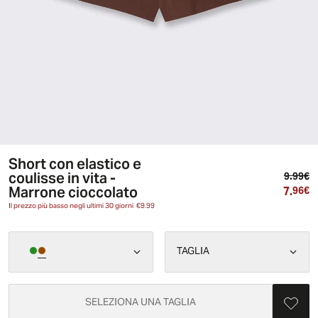
Short con elastico e
coulisse in vita -
Pr
9.99€
Marrone cioccolato
7.
Pr
96€
Il prezzo più basso negli ultimi 30 giorni
€9.99
TAGLIA
SELEZIONA UNA TAGLIA