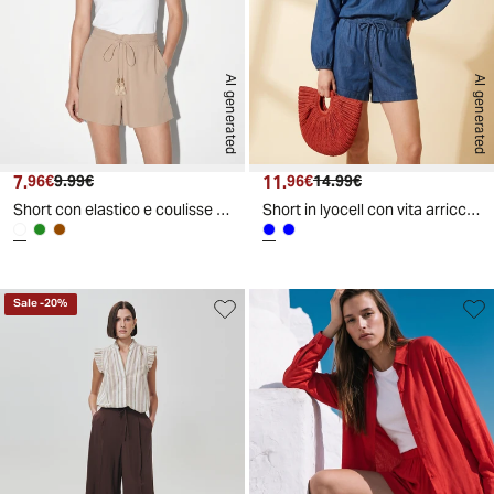
AI generated
AI generated
7.
Prezzo attuale
Prezzo originale
11.
Prezzo attuale
Prezzo originale
96€
9.99€
96€
14.99€
Short con elastico e coulisse in vita - Beige corda
Short in lyocell con vita arricciata - DENIM SCURO
Sale
-
20
%