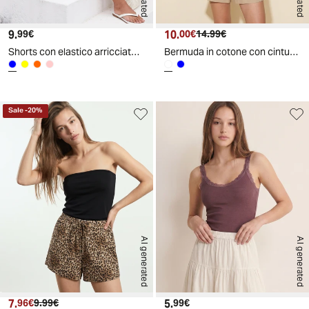
9.
Prezzo attuale
10.
Prezzo attuale
Prezzo originale
99€
00€
14.99€
Shorts con elastico arricciato in vita - Blu
Bermuda in cotone con cintura - Beige corda
Sale
-
20
%
AI generated
AI generated
7.
Prezzo attuale
Prezzo originale
5.
Prezzo attuale
96€
9.99€
99€