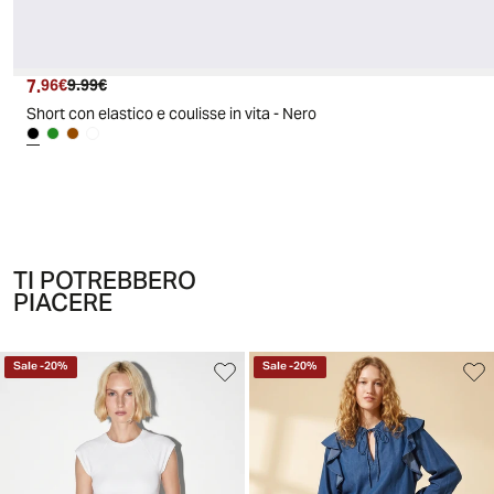
7.
Prezzo attuale
Prezzo originale
96€
9.99€
Short con elastico e coulisse in vita - Nero
TI POTREBBERO
PIACERE
Sale
-
20
%
Sale
-
20
%