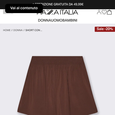
SPEDIZIONE GRATUITA DA 49,99€
Vai al contenuto
Vai al contenuto
DONNA
UOMO
BAMBINI
Sale
-
20
%
HOME
/
DONNA
/
SHORT CON ...