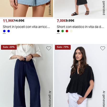
AI generated
AI generated
11.
Prezzo attuale
Prezzo originale
7.
Prezzo attuale
Prezzo originale
96€
14.99€
00€
9.99€
Short in lyocell con vita arricciata - Denim
Short con elastico in vita da donna - Nero
Sale
-
20
%
Sale
-
79
%
AI generated
AI generated