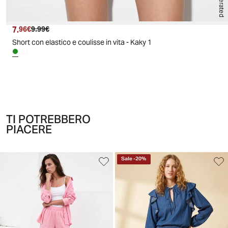
7.
Prezzo attuale
Prezzo originale
96€
9.99€
Short con elastico e coulisse in vita - Kaky 1
TI POTREBBERO
PIACERE
Sale
-
20
%