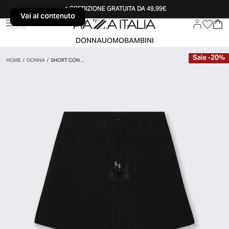
SPEDIZIONE GRATUITA DA 49,99€
Vai al contenuto
Vai al contenuto
DONNA
UOMO
BAMBINI
Sale
-
20
%
HOME
/
DONNA
/
SHORT CON ...