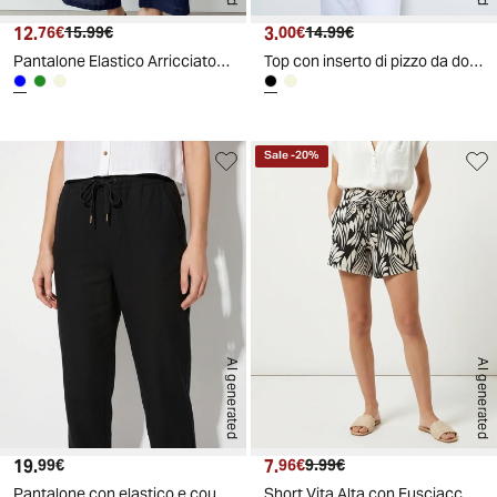
12.
Prezzo attuale
Prezzo originale
3.
Prezzo attuale
Prezzo originale
76€
15.99€
00€
14.99€
Pantalone Elastico Arricciato in Vita - Bluette
Top con inserto di pizzo da donna - Nero
Sale
-
20
%
AI generated
AI generated
19.
Prezzo attuale
7.
Prezzo attuale
Prezzo originale
99€
96€
9.99€
Pantalone con elastico e coulisse in vita - Nero
Short Vita Alta con Fusciacca e Tasche