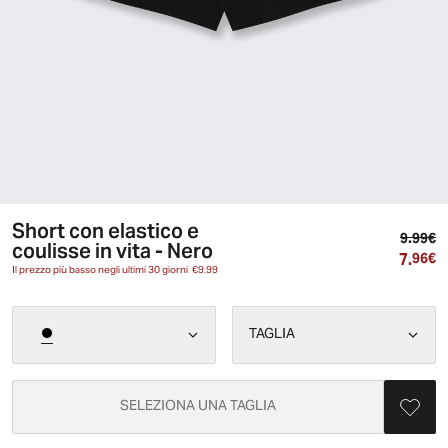
Short con elastico e
Pr
9.99€
coulisse in vita - Nero
7.
Pr
96€
Il prezzo più basso negli ultimi 30 giorni
€9.99
TAGLIA
SELEZIONA UNA TAGLIA