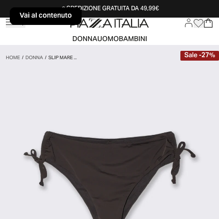
SPEDIZIONE GRATUITA DA 49,99€
Vai al contenuto
Vai al contenuto
DONNA
UOMO
BAMBINI
Sale
-
27
%
HOME
/
DONNA
/
SLIP MARE ...