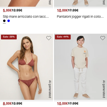
5.
Prezzo attuale
Prezzo originale
10.
Prezzo attuale
Prezzo originale
00€
12.99€
00€
17.99€
Slip mare arricciato con laccetti - Nero
Pantaloni jogger rigati in cotone estivi - Righe
Sale
-
38
%
Sale
-
44
%
AI generated
AI generated
8.
Prezzo attuale
Prezzo originale
10.
Prezzo attuale
Prezzo originale
00€
12.99€
00€
17.99€