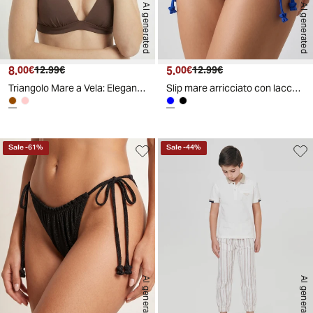
AI generated
AI generated
8.
Prezzo attuale
Prezzo originale
5.
Prezzo attuale
Prezzo originale
00€
12.99€
00€
12.99€
Triangolo Mare a Vela: Eleganza Nautica - Marrone
Slip mare arricciato con laccetti - Blu
Sale
-
61
%
Sale
-
44
%
AI generated
AI generated