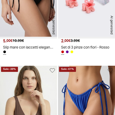
AI generated
AI generated
5.
Prezzo attuale
Prezzo originale
2.
Prezzo attuale
Prezzo originale
00€
10.99€
00€
3.99€
Slip mare con laccetti eleganti - Nero
Set di 3 pinze con fiori - Rosso
Sale
-
38
%
Sale
-
61
%