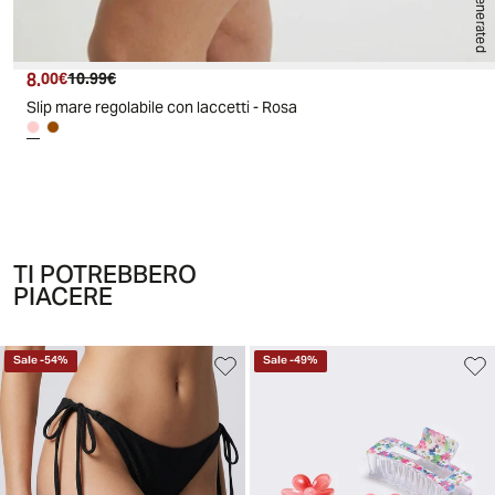
AI generated
8.
Prezzo attuale
Prezzo originale
00€
10.99€
Slip mare regolabile con laccetti - Rosa
TI POTREBBERO
PIACERE
Sale
-
54
%
Sale
-
49
%