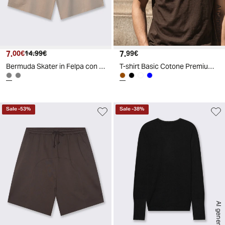
AI generated
7.
Prezzo attuale
Prezzo originale
7.
Prezzo attuale
00€
14.99€
99€
Bermuda Skater in Felpa con Taglio Vivo - Grigio ghiaccio
T-shirt Basic Cotone Premium Regular Fit - Moro
Sale
-
53
%
Sale
-
38
%
AI generated