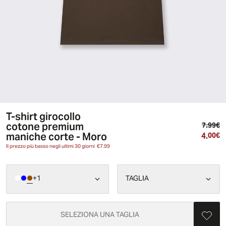
T-shirt girocollo
cotone premium
Pr
7.99€
maniche corte - Moro
4.
Pr
00€
Il prezzo più basso negli ultimi 30 giorni
€7.99
+
1
TAGLIA
SELEZIONA UNA TAGLIA