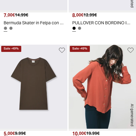
7.
Prezzo attuale
Prezzo originale
8.
Prezzo attuale
Prezzo originale
00€
14.99€
00€
12.99€
Bermuda Skater in Felpa con Taglio Vivo - Grigio piombo
PULLOVER CON BORDINO IN TESSUTO CON FIBRA EFFETTO METALLO - Nero
Sale
-
49
%
Sale
-
49
%
AI generated
5.
Prezzo attuale
Prezzo originale
10.
Prezzo attuale
Prezzo originale
00€
9.99€
00€
19.99€