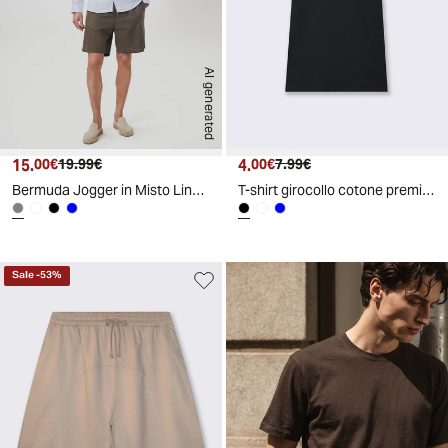
AI generated
15.
Prezzo attuale
Prezzo originale
4.
Prezzo attuale
Prezzo originale
00€
19.99€
00€
7.99€
Bermuda Jogger in Misto Lino con Tasca - Grigio fango
T-shirt girocollo cotone premium maniche corte - Nero
Sale
-
53
%