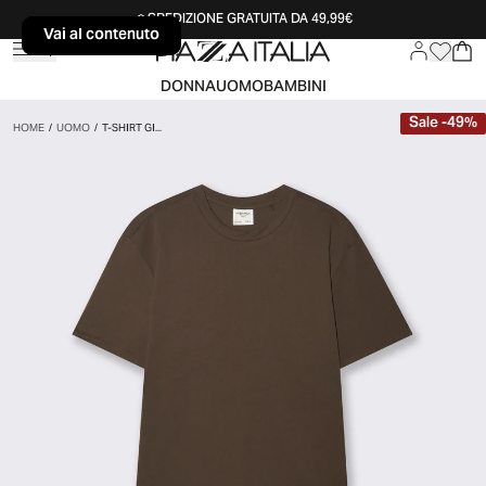
SPEDIZIONE GRATUITA DA 49,99€
Vai al contenuto
Vai al contenuto
DONNA
UOMO
BAMBINI
Sale
-
49
%
HOME
/
UOMO
/
T-SHIRT GI...