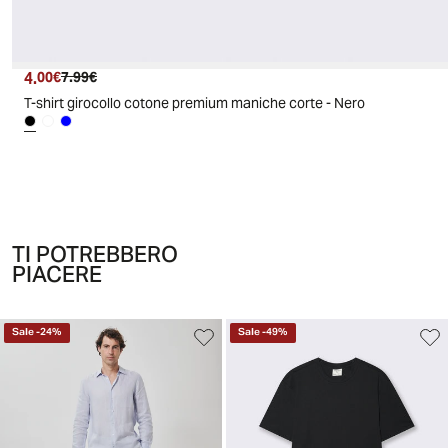
4.
Prezzo attuale
Prezzo originale
00€
7.99€
T-shirt girocollo cotone premium maniche corte - Nero
TI POTREBBERO
PIACERE
Sale
-
24
%
Sale
-
49
%