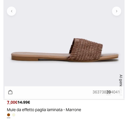
AI generated
36
37
38
39
40
41
7.
Prezzo attuale
Prezzo originale
00€
14.99€
Mule da effetto paglia laminata - Marrone