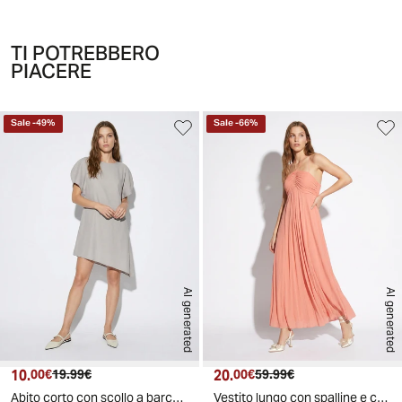
TI POTREBBERO
PIACERE
Sale
-
49
%
Sale
-
66
%
AI generated
AI generated
10.
Prezzo attuale
Prezzo originale
20.
Prezzo attuale
Prezzo originale
00€
19.99€
00€
59.99€
Abito corto con scollo a barchetta - Grigio fango
Vestito lungo con spalline e coulisse - Pesca