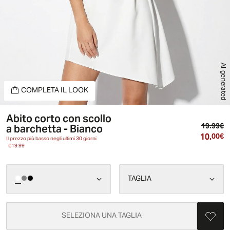
AI generated
COMPLETA IL LOOK
Abito corto con scollo
Pr
a barchetta - Bianco
19.99€
10.
Pr
00€
Il prezzo più basso negli ultimi 30 giorni
€19.99
TAGLIA
SELEZIONA UNA TAGLIA