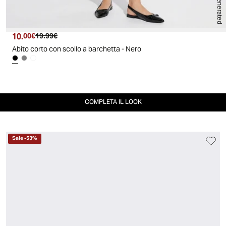
AI generated
10.
Prezzo attuale
Prezzo originale
00€
19.99€
Abito corto con scollo a barchetta - Nero
COMPLETA IL LOOK
Sale
-
53
%