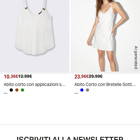
AI generated
10.
Prezzo attuale
Prezzo originale
23.
Prezzo attuale
Prezzo originale
36€
12.99€
96€
29.99€
Abito corto con applicazioni sulle bretelle - Bianco
Abito Corto con Bretelle Sottili - Bianco