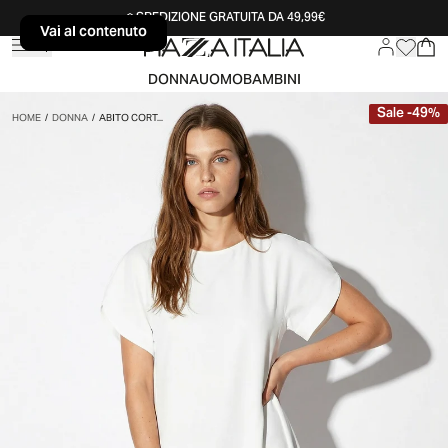
SPEDIZIONE GRATUITA DA 49,99€
Vai al contenuto
Vai al contenuto
DONNA
UOMO
BAMBINI
Sale
-
49
%
HOME
/
DONNA
/
ABITO CORT...