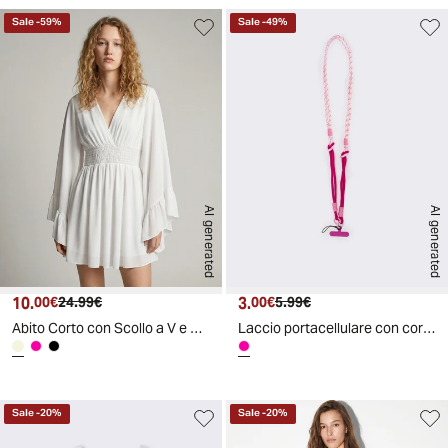
Sale
-
59
%
Sale
-
49
%
AI generated
AI generated
10.
Prezzo attuale
Prezzo originale
3.
Prezzo attuale
Prezzo originale
00€
24.99€
00€
5.99€
Abito Corto con Scollo a V e Vita Elastico - Avorio
Laccio portacellulare con cordoncino elegante - Fuxia
Sale
-
20
%
Sale
-
20
%