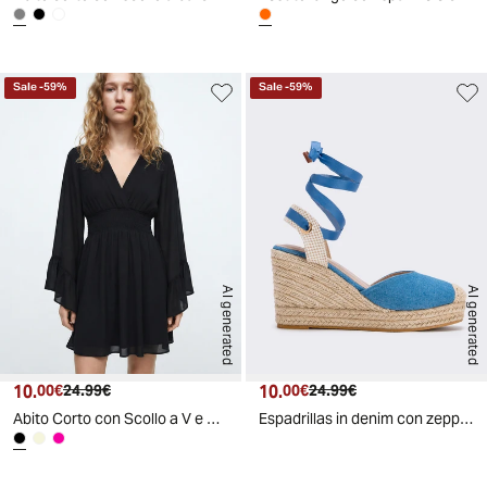
Sale
-
59
%
Sale
-
59
%
AI generated
AI generated
10.
Prezzo attuale
Prezzo originale
10.
Prezzo attuale
Prezzo originale
00€
24.99€
00€
24.99€
Abito Corto con Scollo a V e Vita Elastico - Nero
Espadrillas in denim con zeppa 90 mm - Denim